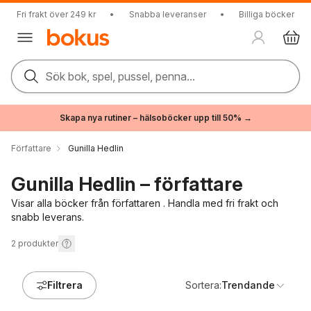
Fri frakt över 249 kr
•
Snabba leveranser
•
Billiga böcker
Sök bok, spel, pussel, penna...
Skapa nya rutiner – hälsoböcker upp till 50% →
Författare
Gunilla Hedlin
Gunilla Hedlin – författare
Visar alla böcker från författaren . Handla med fri frakt och
snabb leverans.
2
produkter
Filtrera
Sortera:
Trendande