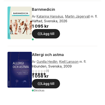
Barnmedicin
Av
Katarina Hanséus
,
Martin Jägervall
m. fl.
Häftad, Svenska, 2026
1 095 kr
Lägg till
Allergi och astma
Av
Gunilla Hedlin
,
Kjell Larsson
m. fl.
Inbunden, Svenska, 2009
(
1
)
5,0
utav 5 stjärnor. Totalt antal röster:
1 058 kr
Lägg till
Skickas