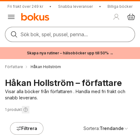
Fri frakt över 249 kr
•
Snabba leveranser
•
Billiga böcker
Sök bok, spel, pussel, penna...
Skapa nya rutiner – hälsoböcker upp till 50% →
Författare
Håkan Hollström
Håkan Hollström – författare
Visar alla böcker från författaren . Handla med fri frakt och
snabb leverans.
1
produkt
Filtrera
Sortera:
Trendande