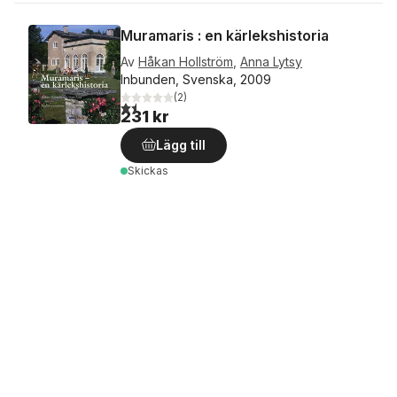
Muramaris : en kärlekshistoria
Av
Håkan Hollström
,
Anna Lytsy
Inbunden, Svenska, 2009
(
2
)
1,5
utav 5 stjärnor. Totalt antal röster:
231 kr
Lägg till
Skickas