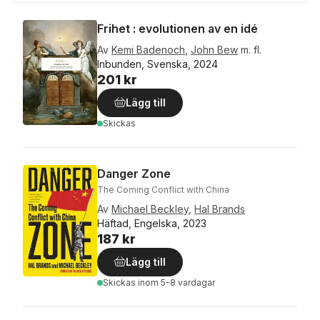
Frihet : evolutionen av en idé
Av
Kemi Badenoch
,
John Bew
m. fl.
Inbunden, Svenska, 2024
201 kr
Lägg till
Skickas
Danger Zone
The Coming Conflict with China
Av
Michael Beckley
,
Hal Brands
Häftad, Engelska, 2023
187 kr
Lägg till
Skickas
inom 5-8 vardagar