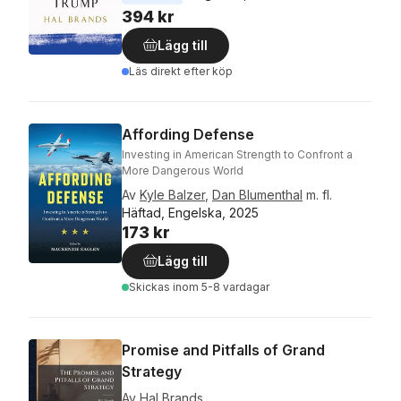
394 kr
Lägg till
Läs direkt efter köp
Affording Defense
Investing in American Strength to Confront a
More Dangerous World
Av
Kyle Balzer
,
Dan Blumenthal
m. fl.
Häftad, Engelska, 2025
173 kr
Lägg till
Skickas
inom 5-8 vardagar
Promise and Pitfalls of Grand
Strategy
Av
Hal Brands