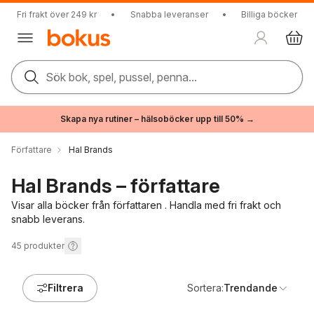
Fri frakt över 249 kr
•
Snabba leveranser
•
Billiga böcker
Sök bok, spel, pussel, penna...
Skapa nya rutiner – hälsoböcker upp till 50% →
Författare
Hal Brands
Hal Brands – författare
Visar alla böcker från författaren . Handla med fri frakt och
snabb leverans.
45
produkter
Filtrera
Sortera:
Trendande