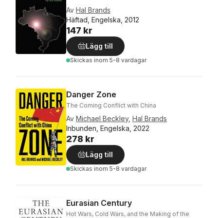
Av
Hal Brands
Häftad, Engelska, 2012
147 kr
Lägg till
Skickas
inom 5-8 vardagar
Danger Zone
The Coming Conflict with China
Av
Michael Beckley
,
Hal Brands
Inbunden, Engelska, 2022
278 kr
Lägg till
Skickas
inom 5-8 vardagar
Eurasian Century
Hot Wars, Cold Wars, and the Making of the