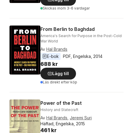
Skickas
inom 3-6 vardagar
From Berlin to Baghdad
America's Search for Purpose in the Post-Cold
War World
Av
Hal Brands
E-bok
PDF
, 
Engelska
, 
2014
688 kr
Lägg till
Läs direkt efter köp
Power of the Past
History and Statecraft
Av
Hal Brands
,
Jeremi Suri
Häftad, Engelska, 2015
461 kr