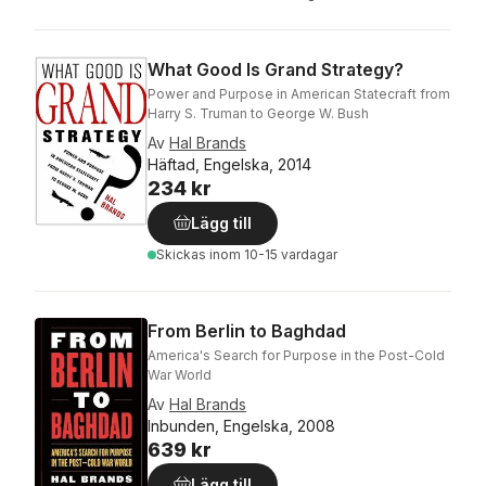
What Good Is Grand Strategy?
Power and Purpose in American Statecraft from
Harry S. Truman to George W. Bush
Av
Hal Brands
Häftad, Engelska, 2014
234 kr
Lägg till
Skickas
inom 10-15 vardagar
From Berlin to Baghdad
America's Search for Purpose in the Post-Cold
War World
Av
Hal Brands
Inbunden, Engelska, 2008
639 kr
Lägg till