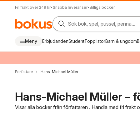
Fri frakt över 249 kr
•
Snabba leveranser
•
Billiga böcker
Sök bok, spel, pussel, penna...
Meny
Erbjudanden
Student
Topplistor
Barn & ungdom
B
Författare
Hans-Michael Müller
Hans-Michael Müller – f
Visar alla böcker från författaren . Handla med fri frakt
Hoppa över filtreringsmeny