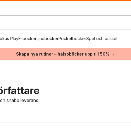
okus Play
E-böcker
Ljudböcker
Pocketböcker
Spel och pussel
Skapa nya rutiner – hälsoböcker upp till 50% →
örfattare
 och snabb leverans.