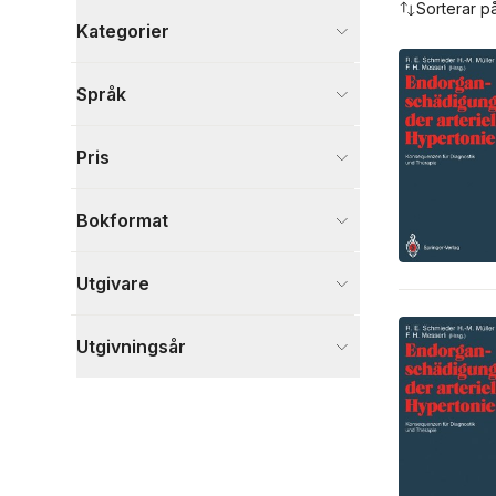
Sorterar p
Kategorier
Böcker
Språk
Medicin
2
Visa fler
Pris
Visa fler
Bokformat
Utgivare
Utgivningsår