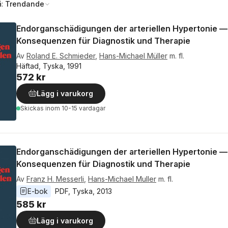
å:
Trendande
Endorganschädigungen der arteriellen Hypertonie —
Konsequenzen für Diagnostik und Therapie
Av
Roland E. Schmieder
,
Hans-Michael Müller
m. fl.
Häftad, Tyska, 1991
572 kr
Lägg i varukorg
Skickas
inom 10-15 vardagar
Endorganschädigungen der arteriellen Hypertonie —
Konsequenzen für Diagnostik und Therapie
Av
Franz H. Messerli
,
Hans-Michael Muller
m. fl.
E-bok
PDF
, 
Tyska
, 
2013
585 kr
Lägg i varukorg