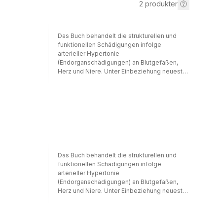
2
produkter
Das Buch behandelt die strukturellen und
funktionellen Schädigungen infolge
arterieller Hypertonie
(Endorganschädigungen) an Blutgefäßen,
Herz und Niere. Unter Einbeziehung neuester
wissenschaftlicher Erkenntnisse werden
praktische Hinweise für die Frühdiagnostik
und Therapie der hypertensiven
Herzkrankheit, der Nephropathie und
Vaskulopathie gegeben. Die praktische
Bedeutung liegt in der frühzeitigen
Erkennung und Behandlung
rückbildungsfähiger Veränderungen, um
einen schleichenden Übergang in
Das Buch behandelt die strukturellen und
irreversible Schädigungen zu vermeiden.
funktionellen Schädigungen infolge
arterieller Hypertonie
(Endorganschädigungen) an Blutgefäßen,
Herz und Niere. Unter Einbeziehung neuester
wissenschaftlicher Erkenntnisse werden
praktische Hinweise für die Frühdiagnostik
und Therapie der hypertensiven