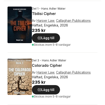
Del 1 - Hans Adler Water
Tbilisi Cipher
Av
Harper Law
,
Callaghan Publications
Häftad, Engelska, 2026
235 kr
Lägg till
Skickas
inom 5-8 vardagar
Del 3 - Hans Adler Water
Colorado Cipher
Av
Harper Law
,
Callaghan Publications
Häftad, Engelska, 2026
235 kr
Lägg till
Skickas
inom 5-8 vardagar