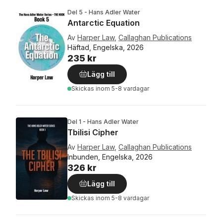
Del 5 - Hans Adler Water
Antarctic Equation
Av
Harper Law
,
Callaghan Publications
Häftad, Engelska, 2026
235 kr
Lägg till
Skickas
inom 5-8 vardagar
Del 1 - Hans Adler Water
Tbilisi Cipher
Av
Harper Law
,
Callaghan Publications
Inbunden, Engelska, 2026
326 kr
Lägg till
Skickas
inom 5-8 vardagar