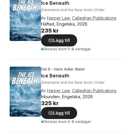
Ice Beneath
Greenland and the New Arctic Order
Av
Harper Law
,
Callaghan Publications
Häftad, Engelska, 2026
235 kr
Lägg till
Skickas
inom 5-8 vardagar
Del 6 - Hans Adler Water
Ice Beneath
Greenland and the New Arctic Order
Av
Harper Law
,
Callaghan Publications
Inbunden, Engelska, 2026
325 kr
Lägg till
Skickas
inom 5-8 vardagar