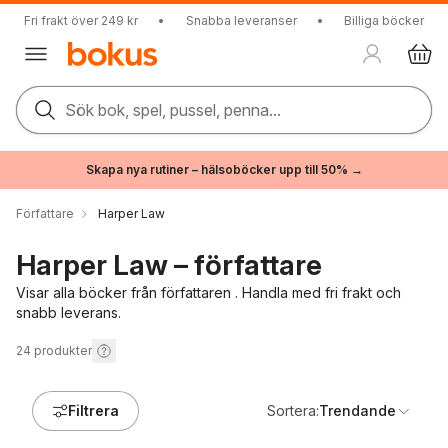
Fri frakt över 249 kr
•
Snabba leveranser
•
Billiga böcker
Sök bok, spel, pussel, penna...
Skapa nya rutiner – hälsoböcker upp till 50% →
Författare
Harper Law
Harper Law – författare
Visar alla böcker från författaren . Handla med fri frakt och
snabb leverans.
24
produkter
Filtrera
Sortera:
Trendande