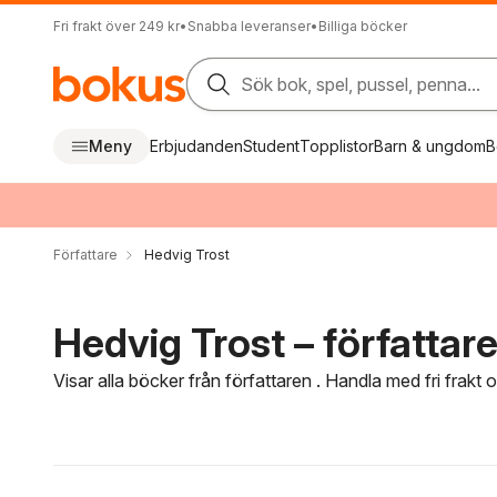
Fri frakt över 249 kr
•
Snabba leveranser
•
Billiga böcker
Sök bok, spel, pussel, penna...
Meny
Erbjudanden
Student
Topplistor
Barn & ungdom
B
Författare
Hedvig Trost
Hedvig Trost – författar
Visar alla böcker från författaren . Handla med fri frakt
Hoppa över filtreringsmeny