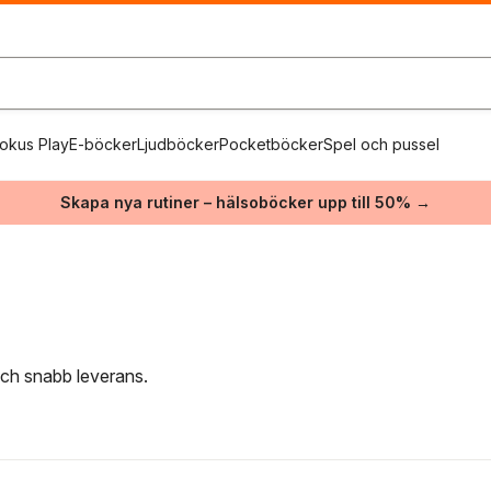
okus Play
E-böcker
Ljudböcker
Pocketböcker
Spel och pussel
Skapa nya rutiner – hälsoböcker upp till 50% →
e
 och snabb leverans.