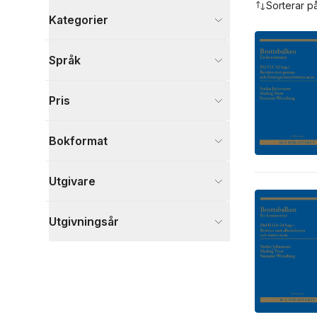
Sorterar p
Kategorier
Böcker
Språk
Juridik
4
Visa fler
Pris
Visa fler
Bokformat
Utgivare
Utgivningsår