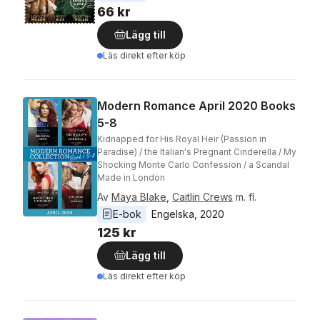
66 kr
Lägg till
Läs direkt efter köp
Modern Romance April 2020 Books
5-8
Kidnapped for His Royal Heir (Passion in
Paradise) / the Italian's Pregnant Cinderella / My
Shocking Monte Carlo Confession / a Scandal
Made in London
Av
Maya Blake
,
Caitlin Crews
m. fl.
E-bok
Engelska
, 
2020
125 kr
Lägg till
Läs direkt efter köp