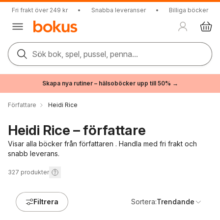
Fri frakt över 249 kr
•
Snabba leveranser
•
Billiga böcker
Sök bok, spel, pussel, penna...
Skapa nya rutiner – hälsoböcker upp till 50% →
Författare
Heidi Rice
Heidi Rice – författare
Visar alla böcker från författaren . Handla med fri frakt och
snabb leverans.
327
produkter
Filtrera
Sortera:
Trendande