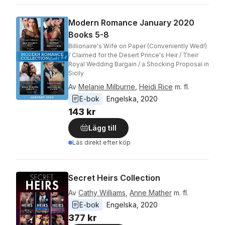
Modern Romance January 2020
Books 5-8
Billionaire's Wife on Paper (Conveniently Wed!)
/ Claimed for the Desert Prince's Heir / Their
Royal Wedding Bargain / a Shocking Proposal in
Sicily
Av
Melanie Milburne
,
Heidi Rice
m. fl.
E-bok
Engelska
, 
2020
143 kr
Lägg till
Läs direkt efter köp
Secret Heirs Collection
Av
Cathy Williams
,
Anne Mather
m. fl.
E-bok
Engelska
, 
2020
377 kr