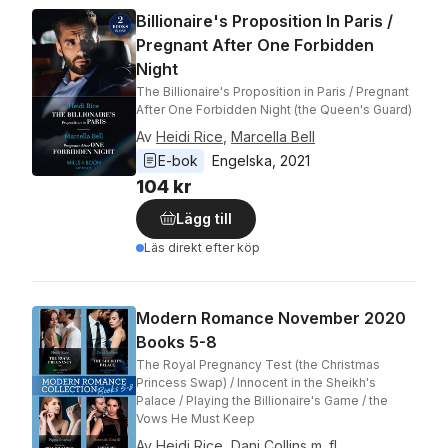
Billionaire's Proposition In Paris /
Pregnant After One Forbidden
Night
The Billionaire's Proposition in Paris / Pregnant
After One Forbidden Night (the Queen's Guard)
Av
Heidi Rice
,
Marcella Bell
E-bok
Engelska
, 
2021
104 kr
Lägg till
Läs direkt efter köp
Modern Romance November 2020
Books 5-8
The Royal Pregnancy Test (the Christmas
Princess Swap) / Innocent in the Sheikh's
Palace / Playing the Billionaire's Game / the
Vows He Must Keep
Av
Heidi Rice
,
Dani Collins
m. fl.