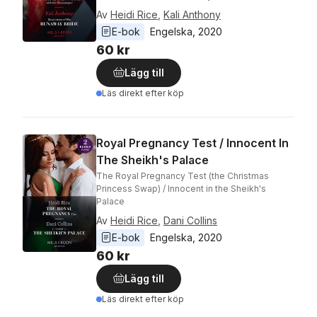
Av
Heidi Rice
,
Kali Anthony
E-bok
Engelska
, 
2020
60 kr
Lägg till
Läs direkt efter köp
Royal Pregnancy Test / Innocent In
The Sheikh's Palace
The Royal Pregnancy Test (the Christmas
Princess Swap) / Innocent in the Sheikh's
Palace
Av
Heidi Rice
,
Dani Collins
E-bok
Engelska
, 
2020
60 kr
Lägg till
Läs direkt efter köp