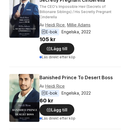
Secretly Pregnant Cinderella
The CEO's Impossible Heir (Secrets of
Billionaire Siblings) / His Secretly Pregnant
Cinderella
Av
Heidi Rice
,
Millie Adams
E-bok
Engelska
, 
2022
105 kr
Lägg till
Läs direkt efter köp
Banished Prince To Desert Boss
Av
Heidi Rice
E-bok
Engelska
, 
2022
60 kr
Lägg till
Läs direkt efter köp