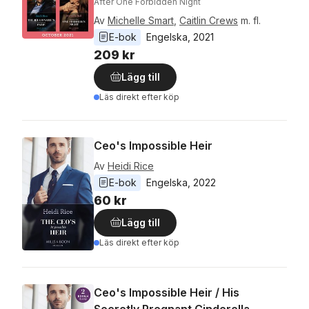
After One Forbidden Night
Av
Michelle Smart
,
Caitlin Crews
m. fl.
E-bok
Engelska
, 
2021
209 kr
Lägg till
Läs direkt efter köp
Ceo's Impossible Heir
Av
Heidi Rice
E-bok
Engelska
, 
2022
60 kr
Lägg till
Läs direkt efter köp
Ceo's Impossible Heir / His