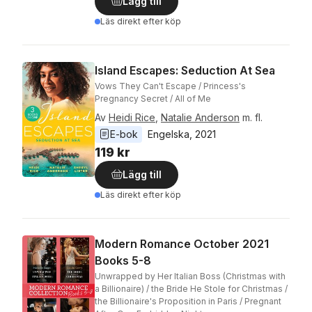
Lägg till
Läs direkt efter köp
Island Escapes: Seduction At Sea
Vows They Can't Escape / Princess's
Pregnancy Secret / All of Me
Av
Heidi Rice
,
Natalie Anderson
m. fl.
E-bok
Engelska
, 
2021
119 kr
Lägg till
Läs direkt efter köp
Modern Romance October 2021
Books 5-8
Unwrapped by Her Italian Boss (Christmas with
a Billionaire) / the Bride He Stole for Christmas /
the Billionaire's Proposition in Paris / Pregnant