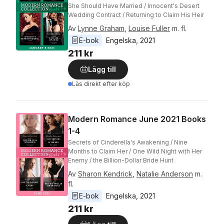
She Should Have Married / Innocent's Desert
Wedding Contract / Returning to Claim His Heir
Av
Lynne Graham
,
Louise Fuller
m. fl.
E-bok
Engelska
, 
2021
211 kr
Lägg till
Läs direkt efter köp
Modern Romance June 2021 Books
1-4
Secrets of Cinderella's Awakening / Nine
Months to Claim Her / One Wild Night with Her
Enemy / the Billion-Dollar Bride Hunt
Av
Sharon Kendrick
,
Natalie Anderson
m.
fl.
E-bok
Engelska
, 
2021
211 kr