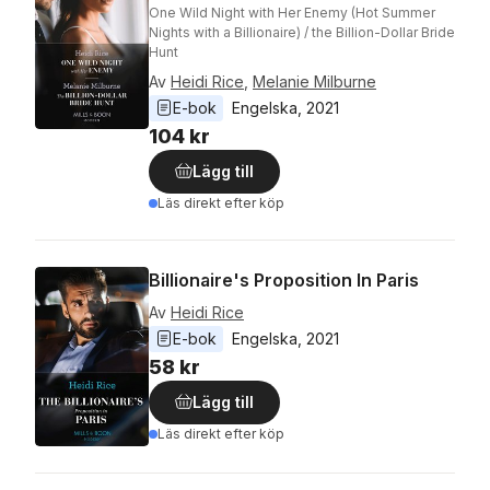
One Wild Night with Her Enemy (Hot Summer
Nights with a Billionaire) / the Billion-Dollar Bride
Hunt
Av
Heidi Rice
,
Melanie Milburne
E-bok
Engelska
, 
2021
104 kr
Lägg till
Läs direkt efter köp
Billionaire's Proposition In Paris
Av
Heidi Rice
E-bok
Engelska
, 
2021
58 kr
Lägg till
Läs direkt efter köp