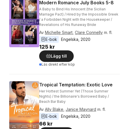
Modern Romance July Books 5-8
A Baby to Bind His Innocent (the Sicilian
Marriage Pact) / Hired by the Impossible Greek
/ a Forbidden Night with the Housekeeper /
Revelations of His Runaway Bride
Av
Michelle Smart
,
Clare Connelly
m. fl.
E-bok
Engelska
, 
2020
125 kr
Lägg till
Läs direkt efter köp
Tropical Temptation: Exotic Love
Her Hottest Summer Yet (Those Summer
Nights) / the Billionaire's Borrowed Baby /
Beach Bar Baby
Av
Ally Blake
,
Janice Maynard
m. fl.
E-bok
Engelska
, 
2020
66 kr