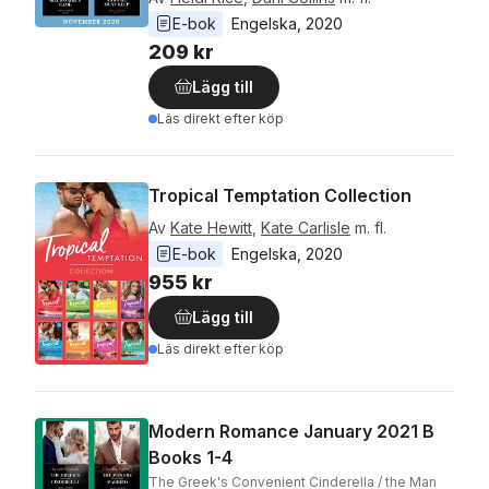
E-bok
Engelska
, 
2020
209 kr
Lägg till
Läs direkt efter köp
Tropical Temptation Collection
Av
Kate Hewitt
,
Kate Carlisle
m. fl.
E-bok
Engelska
, 
2020
955 kr
Lägg till
Läs direkt efter köp
Modern Romance January 2021 B
Books 1-4
The Greek's Convenient Cinderella / the Man