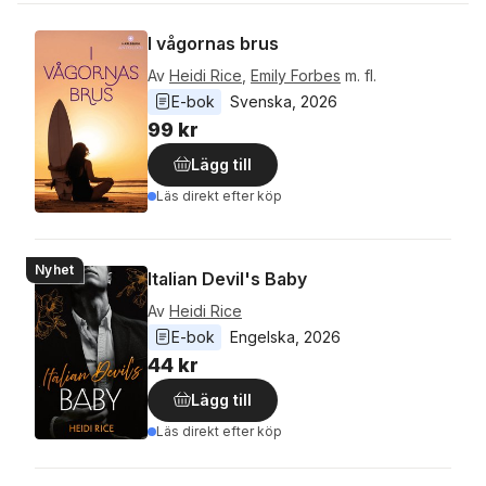
I vågornas brus
Av
Heidi Rice
,
Emily Forbes
m. fl.
E-bok
Svenska
, 
2026
99 kr
Lägg till
Läs direkt efter köp
Nyhet
Italian Devil's Baby
Av
Heidi Rice
E-bok
Engelska
, 
2026
44 kr
Lägg till
Läs direkt efter köp