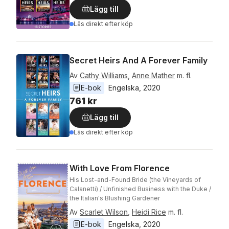
Lägg till
Läs direkt efter köp
Secret Heirs And A Forever Family
Av
Cathy Williams
,
Anne Mather
m. fl.
E-bok
Engelska
, 
2020
761 kr
Lägg till
Läs direkt efter köp
With Love From Florence
His Lost-and-Found Bride (the Vineyards of
Calanetti) / Unfinished Business with the Duke /
the Italian's Blushing Gardener
Av
Scarlet Wilson
,
Heidi Rice
m. fl.
E-bok
Engelska
, 
2020