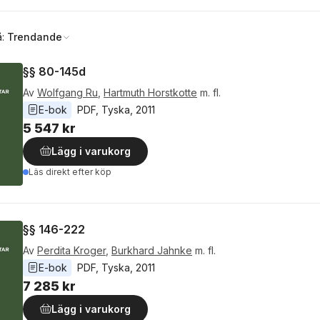
å:
Trendande
§§ 80-145d
Av
Wolfgang Ru
,
Hartmuth Horstkotte
m. fl.
E-bok
PDF
, 
Tyska
, 
2011
5 547 kr
Lägg i varukorg
Läs direkt efter köp
§§ 146-222
Av
Perdita Kroger
,
Burkhard Jahnke
m. fl.
E-bok
PDF
, 
Tyska
, 
2011
7 285 kr
Lägg i varukorg