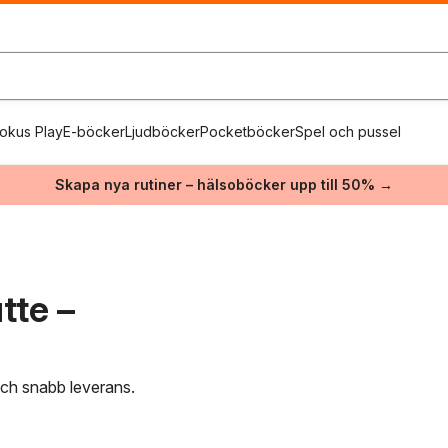
okus Play
E-böcker
Ljudböcker
Pocketböcker
Spel och pussel
Skapa nya rutiner – hälsoböcker upp till 50% →
tte –
 och snabb leverans.