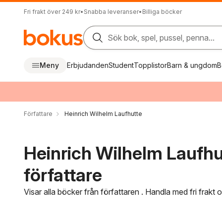
Fri frakt över 249 kr
•
Snabba leveranser
•
Billiga böcker
Sök bok, spel, pussel, penna...
Meny
Erbjudanden
Student
Topplistor
Barn & ungdom
B
Författare
Heinrich Wilhelm Laufhutte
Heinrich Wilhelm Laufhu
författare
Visar alla böcker från författaren . Handla med fri frakt