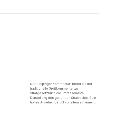
Der "Leipziger Kommentar" bietet als der
traditionelle Großkommentar zum
Strafgesetzbuch die umfassendste
Darstellung des geltenden Strafrechts. Sein
hohes Ansehen beruht vor allem auf einer
wissenschaftlich fundierten und zugleich
praxisorientierten Kommentierung, die nicht