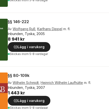
Skickas
inom 5-8 vardagar
§§ 146-222
Av
Wolfgang Ruß
,
Karlhans Dippel
m. fl.
Inbunden, Tyska, 2005
8 941 kr
Lägg i varukorg
Skickas
inom 5-8 vardagar
§§ 80-109k
Av
Wilhelm Schmidt
,
Heinrich Wilhelm Laufhütte
m. fl.
Inbunden, Tyska, 2007
1 443 kr
Lägg i varukorg
Skickas
inom 5-8 vardagar