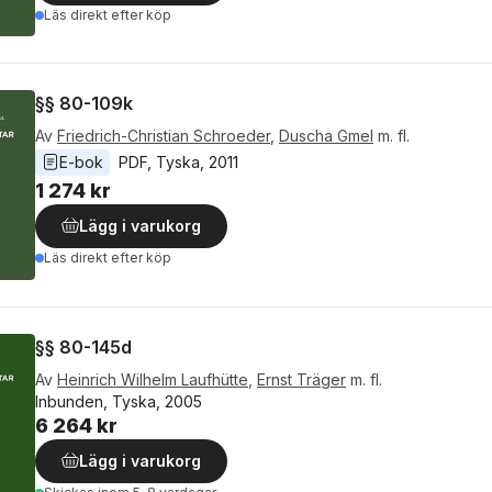
Läs direkt efter köp
§§ 80-109k
Av
Friedrich-Christian Schroeder
,
Duscha Gmel
m. fl.
E-bok
PDF
, 
Tyska
, 
2011
1 274 kr
Lägg i varukorg
Läs direkt efter köp
§§ 80-145d
Av
Heinrich Wilhelm Laufhütte
,
Ernst Träger
m. fl.
Inbunden, Tyska, 2005
6 264 kr
Lägg i varukorg