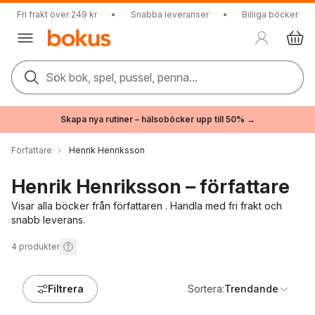
Fri frakt över 249 kr
•
Snabba leveranser
•
Billiga böcker
Sök bok, spel, pussel, penna...
Skapa nya rutiner – hälsoböcker upp till 50% →
Författare
Henrik Henriksson
Henrik Henriksson – författare
Visar alla böcker från författaren . Handla med fri frakt och
snabb leverans.
4
produkter
Filtrera
Sortera:
Trendande