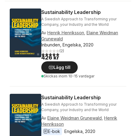
Sustainability Leadership
A Swedish Approach to Transforming your
Company, your Industry and the World
Av
Henrik Henriksson
,
Elaine Weidman
Grunewald
Inbunden, Engelska, 2020
(
2
)
5,0
utav 5 stjärnor. Totalt antal röster:
426 kr
Lägg till
Skickas
inom 10-15 vardagar
Sustainability Leadership
A Swedish Approach to Transforming your
Company, your Industry and the World
Av
Elaine Weidman Grunewald
,
Henrik
Henriksson
E-bok
Engelska
, 
2020