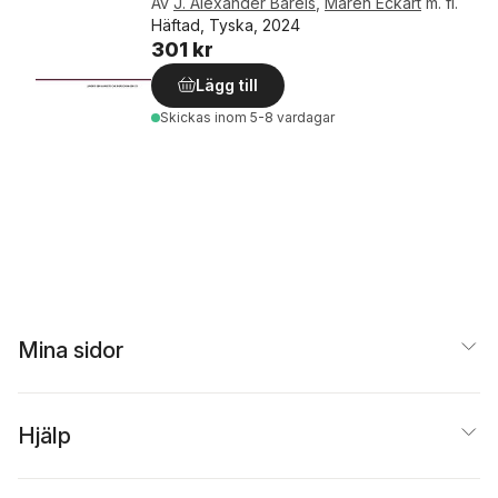
Av
J. Alexander Bareis
,
Maren Eckart
m. fl.
Häftad, Tyska, 2024
301 kr
Lägg till
Skickas
inom 5-8 vardagar
Mina sidor
Hjälp