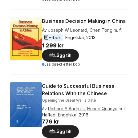
Business Decision Making in China
Av
Joseph W Leonard
,
Chen Tong
m. fl.
E-bok
Engelska
, 
2013
1 299 kr
Lägg till
Läs direkt efter köp
Guide to Successful Business
Relations With the Chinese
Opening the Great Wall's Gate
Av
Richard S Andrulis
,
Huang Quanyu
m. fl.
Häftad, Engelska, 2016
776 kr
Lägg till