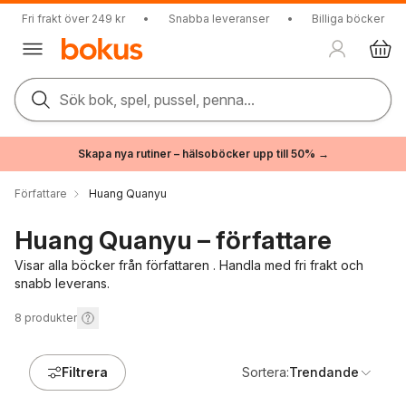
Fri frakt över 249 kr
•
Snabba leveranser
•
Billiga böcker
Sök bok, spel, pussel, penna...
Skapa nya rutiner – hälsoböcker upp till 50% →
Författare
Huang Quanyu
Huang Quanyu – författare
Visar alla böcker från författaren . Handla med fri frakt och
snabb leverans.
8
produkter
Filtrera
Sortera:
Trendande