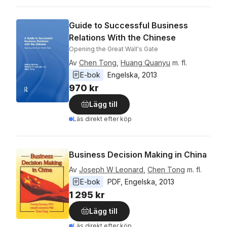
Guide to Successful Business
Relations With the Chinese
Opening the Great Wall's Gate
Av
Chen Tong
,
Huang Quanyu
m. fl.
E-bok
Engelska
, 
2013
970 kr
Lägg till
Läs direkt efter köp
Business Decision Making in China
Av
Joseph W Leonard
,
Chen Tong
m. fl.
E-bok
PDF
, 
Engelska
, 
2013
1 295 kr
Lägg till
Läs direkt efter köp