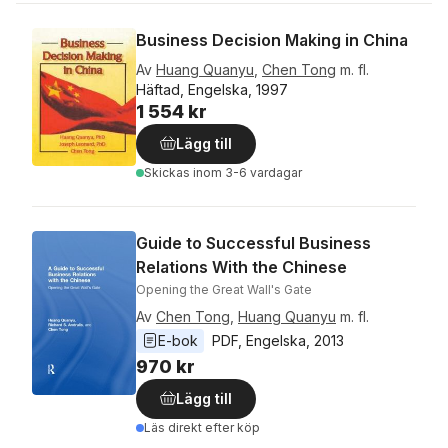
Business Decision Making in China
Av
Huang Quanyu
,
Chen Tong
m. fl.
Häftad, Engelska, 1997
1 554 kr
Lägg till
Skickas
inom 3-6 vardagar
Guide to Successful Business
Relations With the Chinese
Opening the Great Wall's Gate
Av
Chen Tong
,
Huang Quanyu
m. fl.
E-bok
PDF
, 
Engelska
, 
2013
970 kr
Lägg till
Läs direkt efter köp