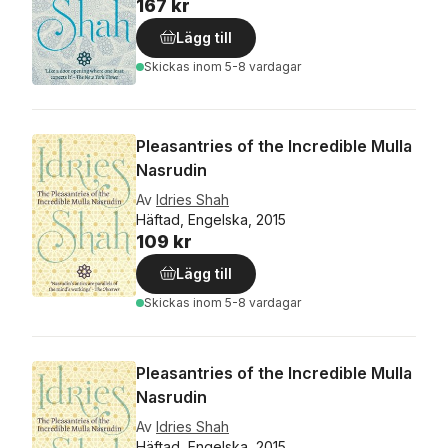
167 kr
Lägg till
Skickas
inom 5-8 vardagar
Pleasantries of the Incredible Mulla
Nasrudin
Av
Idries Shah
Häftad, Engelska, 2015
109 kr
Lägg till
Skickas
inom 5-8 vardagar
Pleasantries of the Incredible Mulla
Nasrudin
Av
Idries Shah
Häftad, Engelska, 2015