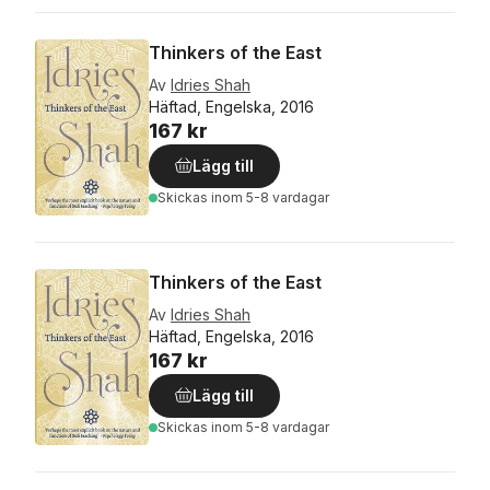
Thinkers of the East
Av
Idries Shah
Häftad, Engelska, 2016
167 kr
Lägg till
Skickas
inom 5-8 vardagar
Thinkers of the East
Av
Idries Shah
Häftad, Engelska, 2016
167 kr
Lägg till
Skickas
inom 5-8 vardagar