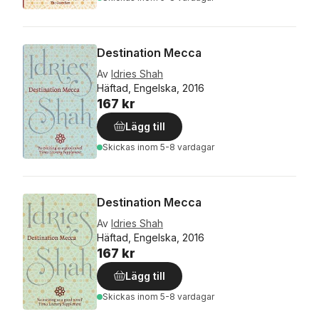
Destination Mecca
Av
Idries Shah
Häftad, Engelska, 2016
167 kr
Lägg till
Skickas
inom 5-8 vardagar
Destination Mecca
Av
Idries Shah
Häftad, Engelska, 2016
167 kr
Lägg till
Skickas
inom 5-8 vardagar