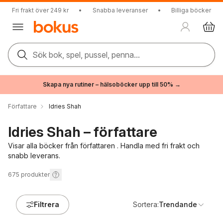
Fri frakt över 249 kr
•
Snabba leveranser
•
Billiga böcker
Sök bok, spel, pussel, penna...
Skapa nya rutiner – hälsoböcker upp till 50% →
Författare
Idries Shah
Idries Shah – författare
Visar alla böcker från författaren . Handla med fri frakt och
snabb leverans.
675
produkter
Filtrera
Sortera:
Trendande