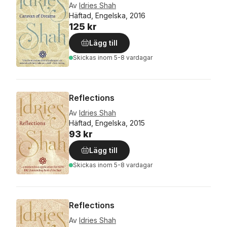
Av
Idries Shah
Häftad, Engelska, 2016
125 kr
Lägg till
Skickas
inom 5-8 vardagar
Reflections
Av
Idries Shah
Häftad, Engelska, 2015
93 kr
Lägg till
Skickas
inom 5-8 vardagar
Reflections
Av
Idries Shah