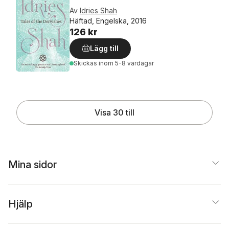
Av
Idries Shah
Häftad, Engelska, 2016
126 kr
Lägg till
Skickas
inom 5-8 vardagar
Visa 30 till
Mina sidor
Hjälp