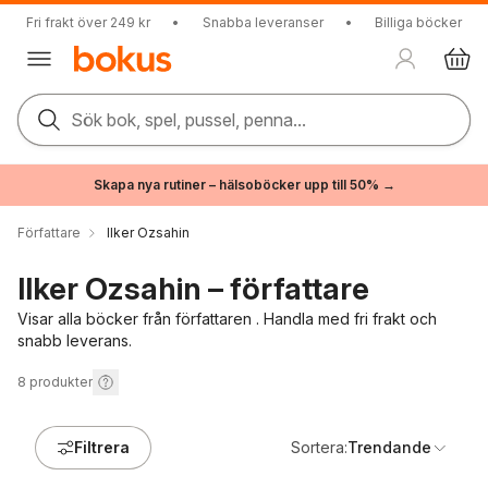
Fri frakt över 249 kr
•
Snabba leveranser
•
Billiga böcker
Sök bok, spel, pussel, penna...
Skapa nya rutiner – hälsoböcker upp till 50% →
Författare
Ilker Ozsahin
Ilker Ozsahin – författare
Visar alla böcker från författaren . Handla med fri frakt och
snabb leverans.
8
produkter
Filtrera
Sortera:
Trendande