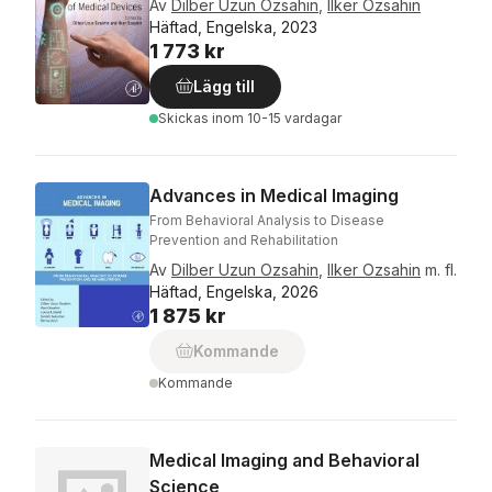
Av
Dilber Uzun Ozsahin
,
Ilker Ozsahin
Häftad, Engelska, 2023
1 773 kr
Lägg till
Skickas
inom 10-15 vardagar
Advances in Medical Imaging
From Behavioral Analysis to Disease
Prevention and Rehabilitation
Av
Dilber Uzun Ozsahin
,
Ilker Ozsahin
m. fl.
Häftad, Engelska, 2026
1 875 kr
Kommande
Kommande
Medical Imaging and Behavioral
Science