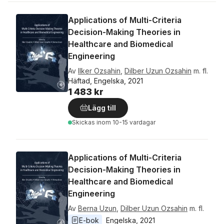
Applications of Multi-Criteria
Decision-Making Theories in
Healthcare and Biomedical
Engineering
Av
Ilker Ozsahin
,
Dilber Uzun Ozsahin
m. fl.
Häftad, Engelska, 2021
1 483 kr
Lägg till
Skickas
inom 10-15 vardagar
Applications of Multi-Criteria
Decision-Making Theories in
Healthcare and Biomedical
Engineering
Av
Berna Uzun
,
Dilber Uzun Ozsahin
m. fl.
E-bok
Engelska
, 
2021