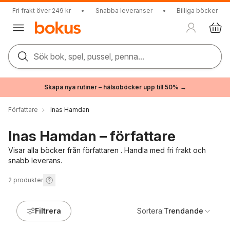
Fri frakt över 249 kr
•
Snabba leveranser
•
Billiga böcker
Sök bok, spel, pussel, penna...
Skapa nya rutiner – hälsoböcker upp till 50% →
Författare
Inas Hamdan
Inas Hamdan – författare
Visar alla böcker från författaren . Handla med fri frakt och
snabb leverans.
2
produkter
Filtrera
Sortera:
Trendande