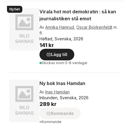
Nyhet
Virala hot mot demokratin : så kan
journalistiken stå emot
Av
Annika Hamrud
,
Oscar Björkenfeldt
m.
fl.
Häftad, Svenska, 2026
141 kr
Lägg till
Skickas
inom 5-8 vardagar
Ny bok Inas Hamdan
Av
Inas Hamdan
Inbunden, Svenska, 2026
289 kr
Kommande
Kommande