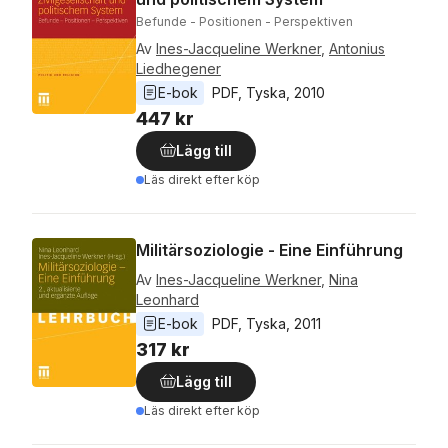
Befunde - Positionen - Perspektiven
Av
Ines-Jacqueline Werkner
,
Antonius
Liedhegener
E-bok
PDF
, 
Tyska
, 
2010
447 kr
Lägg till
Läs direkt efter köp
Militärsoziologie - Eine Einführung
Av
Ines-Jacqueline Werkner
,
Nina
Leonhard
E-bok
PDF
, 
Tyska
, 
2011
317 kr
Lägg till
Läs direkt efter köp