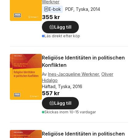
Werkner
E-bok
PDF
, 
Tyska
, 
2014
355 kr
Lägg till
Läs direkt efter köp
Religiöse Identitäten in politischen
Konflikten
Av
Ines-Jacqueline Werkner
,
Oliver
Hidalgo
Häftad, Tyska, 2016
557 kr
Lägg till
Skickas
inom 10-15 vardagar
Religiöse Identitäten in politischen