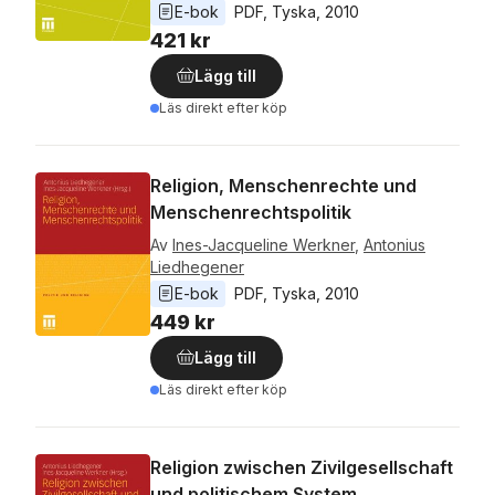
E-bok
PDF
, 
Tyska
, 
2010
421 kr
Lägg till
Läs direkt efter köp
Religion, Menschenrechte und
Menschenrechtspolitik
Av
Ines-Jacqueline Werkner
,
Antonius
Liedhegener
E-bok
PDF
, 
Tyska
, 
2010
449 kr
Lägg till
Läs direkt efter köp
Religion zwischen Zivilgesellschaft
und politischem System