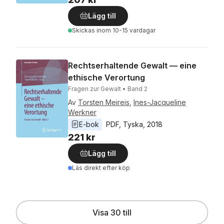
Lägg till
Skickas
inom 10-15 vardagar
Rechtserhaltende Gewalt — eine
ethische Verortung
Fragen zur Gewalt • Band 2
Av
Torsten Meireis
,
Ines-Jacqueline
Werkner
E-bok
PDF
, 
Tyska
, 
2018
221 kr
Lägg till
Läs direkt efter köp
Visa 30 till