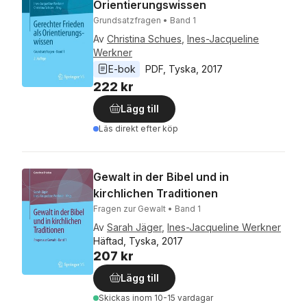
Orientierungswissen
Grundsatzfragen • Band 1
Av
Christina Schues
,
Ines-Jacqueline
Werkner
E-bok
PDF
, 
Tyska
, 
2017
222 kr
Lägg till
Läs direkt efter köp
Gewalt in der Bibel und in
kirchlichen Traditionen
Fragen zur Gewalt • Band 1
Av
Sarah Jäger
,
Ines-Jacqueline Werkner
Häftad, Tyska, 2017
207 kr
Lägg till
Skickas
inom 10-15 vardagar