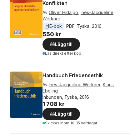
Konflikten
Av
Oliver Hidalgo
,
Ines-Jacqueline
Werkner
E-bok
PDF
, 
Tyska
, 
2016
550 kr
Lägg till
Läs direkt efter köp
Handbuch Friedensethik
Av
Ines-Jacqueline Werkner
,
Klaus
Ebeling
Inbunden, Tyska, 2016
1 708 kr
Lägg till
Skickas
inom 10-15 vardagar