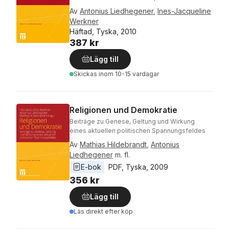
Av
Antonius Liedhegener
,
Ines-Jacqueline
Werkner
Häftad, Tyska, 2010
387 kr
Lägg till
Skickas
inom 10-15 vardagar
Religionen und Demokratie
Beiträge zu Genese, Geltung und Wirkung
eines aktuellen politischen Spannungsfeldes
Av
Mathias Hildebrandt
,
Antonius
Liedhegener
m. fl.
E-bok
PDF
, 
Tyska
, 
2009
356 kr
Lägg till
Läs direkt efter köp