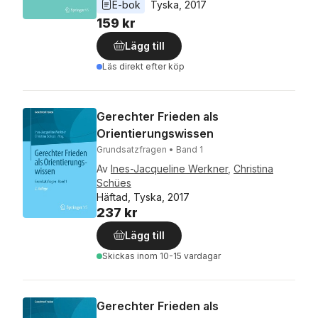
E-bok
Tyska
, 
2017
159 kr
Lägg till
Läs direkt efter köp
Gerechter Frieden als
Orientierungswissen
Grundsatzfragen • Band 1
Av
Ines-Jacqueline Werkner
,
Christina
Schües
Häftad, Tyska, 2017
237 kr
Lägg till
Skickas
inom 10-15 vardagar
Gerechter Frieden als