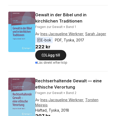
Gewalt in der Bibel und in
kirchlichen Traditionen
Fragen zur Gewalt • Band 1
Av
Ines-Jacqueline Werkner
,
Sarah Jager
E-bok
PDF
, 
Tyska
, 
2017
222 kr
Lägg till
Läs direkt efter köp
Rechtserhaltende Gewalt — eine
ethische Verortung
Fragen zur Gewalt • Band 2
Av
Ines-Jacqueline Werkner
,
Torsten
Meireis
Häftad, Tyska, 2018
207 kr