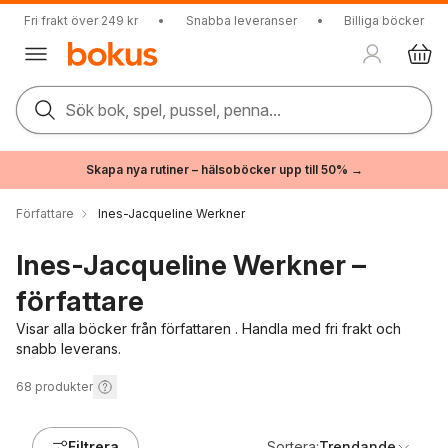
Fri frakt över 249 kr
•
Snabba leveranser
•
Billiga böcker
Sök bok, spel, pussel, penna...
Skapa nya rutiner – hälsoböcker upp till 50% →
Författare
Ines-Jacqueline Werkner
Ines-Jacqueline Werkner –
författare
Visar alla böcker från författaren . Handla med fri frakt och
snabb leverans.
68
produkter
Filtrera
Sortera:
Trendande