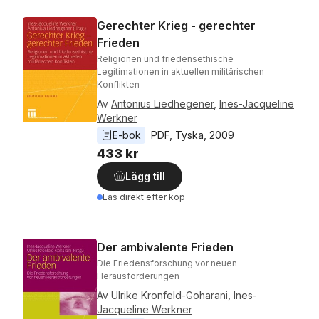
Gerechter Krieg - gerechter
Frieden
Religionen und friedensethische
Legitimationen in aktuellen militärischen
Konflikten
Av
Antonius Liedhegener
,
Ines-Jacqueline
Werkner
E-bok
PDF
, 
Tyska
, 
2009
433 kr
Lägg till
Läs direkt efter köp
Der ambivalente Frieden
Die Friedensforschung vor neuen
Herausforderungen
Av
Ulrike Kronfeld-Goharani
,
Ines-
Jacqueline Werkner