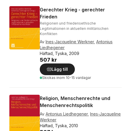
Gerechter Krieg - gerechter
Frieden
Religionen und friedensethische
Legitimationen in aktuellen militärischen
Konflikten
Av
Ines-Jacqueline Werkner
,
Antonius
Liedhegener
Häftad, Tyska, 2009
507 kr
Lägg till
Skickas
inom 10-15 vardagar
Religion, Menschenrechte und
Menschenrechtspolitik
Av
Antonius Liedhegener
,
Ines-Jacqueline
Werkner
Häftad, Tyska, 2010