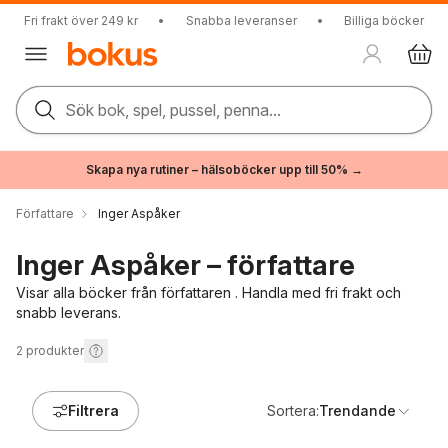
Fri frakt över 249 kr
•
Snabba leveranser
•
Billiga böcker
Sök bok, spel, pussel, penna...
Skapa nya rutiner – hälsoböcker upp till 50% →
Författare
Inger Aspåker
Inger Aspåker – författare
Visar alla böcker från författaren . Handla med fri frakt och
snabb leverans.
2
produkter
Filtrera
Sortera:
Trendande