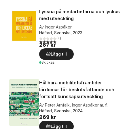
Lyssna på medarbetarna och lyckas
med utveckling
Av
Inger Aspåker
Häftad, Svenska, 2023
(
4
)
5,0
utav 5 stjärnor. Totalt antal röster:
287 kr
Lägg till
Skickas
Hållbara mobilitetsframtider -
lärdomar för beslutsfattande och
fortsatt kunskapsutveckling
Av
Peter Arnfalk
,
Inger Aspåker
m. fl.
Häftad, Svenska, 2024
269 kr
Lägg till