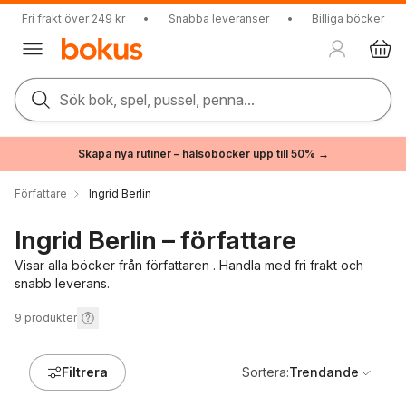
Fri frakt över 249 kr
•
Snabba leveranser
•
Billiga böcker
Sök bok, spel, pussel, penna...
Skapa nya rutiner – hälsoböcker upp till 50% →
Författare
Ingrid Berlin
Ingrid Berlin – författare
Visar alla böcker från författaren . Handla med fri frakt och
snabb leverans.
9
produkter
Filtrera
Sortera:
Trendande