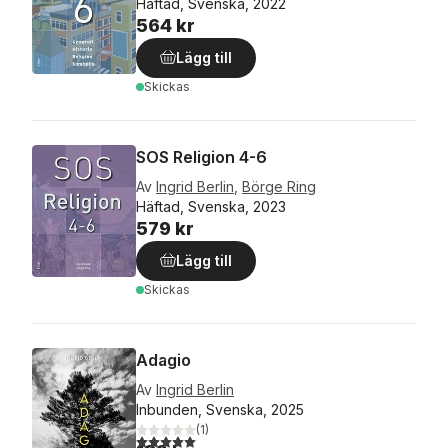
Häftad, Svenska, 2022
564 kr
Lägg till
Skickas
SOS Religion 4-6
Av
Ingrid Berlin
,
Börge Ring
Häftad, Svenska, 2023
579 kr
Lägg till
Skickas
Adagio
Av
Ingrid Berlin
Inbunden, Svenska, 2025
(
1
)
5,0
utav 5 stjärnor. Totalt antal röster: