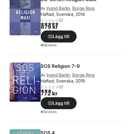
Av
Ingrid Berlin
,
Börge Ring
Häftad, Svenska, 2014
(
2
)
5,0
utav 5 stjärnor. Totalt antal röster:
879 kr
Lägg till
Skickas
SOS Religion 7-9
Av
Ingrid Berlin
,
Börge Ring
Häftad, Svenska, 2019
(
2
)
3,0
utav 5 stjärnor. Totalt antal röster:
772 kr
Lägg till
Skickas
SOS 4