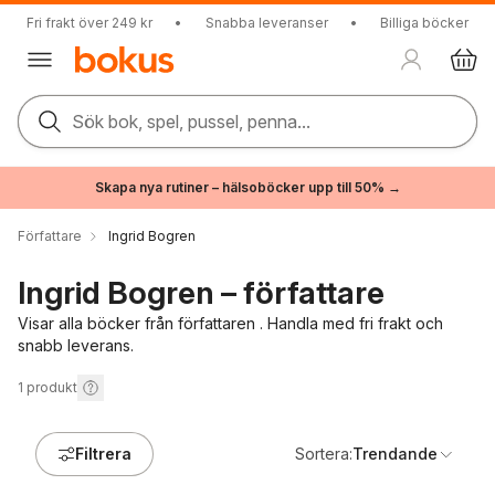
Fri frakt över 249 kr
•
Snabba leveranser
•
Billiga böcker
Sök bok, spel, pussel, penna...
Skapa nya rutiner – hälsoböcker upp till 50% →
Författare
Ingrid Bogren
Ingrid Bogren – författare
Visar alla böcker från författaren . Handla med fri frakt och
snabb leverans.
1
produkt
Filtrera
Sortera:
Trendande