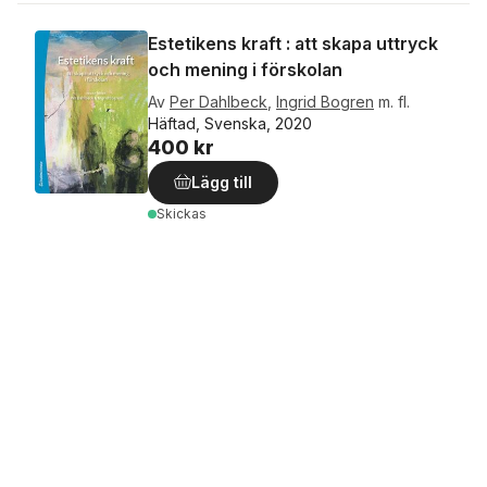
Estetikens kraft : att skapa uttryck
och mening i förskolan
Av
Per Dahlbeck
,
Ingrid Bogren
m. fl.
Häftad, Svenska, 2020
400 kr
Lägg till
Skickas