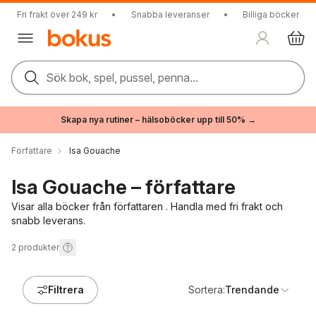
Fri frakt över 249 kr
•
Snabba leveranser
•
Billiga böcker
Sök bok, spel, pussel, penna...
Skapa nya rutiner – hälsoböcker upp till 50% →
Författare
Isa Gouache
Isa Gouache – författare
Visar alla böcker från författaren . Handla med fri frakt och
snabb leverans.
2
produkter
Filtrera
Sortera:
Trendande