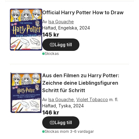
Official Harry Potter How to Draw
Av
Isa Gouache
Häftad, Engelska, 2024
145 kr
Lägg till
Skickas
Aus den Filmen zu Harry Potter:
Zeichne deine Lieblingsfiguren
Schritt für Schritt
Av
Isa Gouache
,
Violet Tobacco
m. fl.
Häftad, Tyska, 2024
146 kr
Lägg till
Skickas
inom 3-6 vardagar