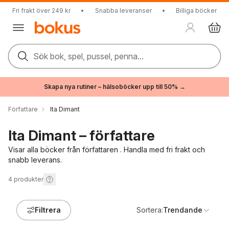
Fri frakt över 249 kr
•
Snabba leveranser
•
Billiga böcker
Sök bok, spel, pussel, penna...
Skapa nya rutiner – hälsoböcker upp till 50% →
Författare
Ita Dimant
Ita Dimant – författare
Visar alla böcker från författaren . Handla med fri frakt och
snabb leverans.
4
produkter
Filtrera
Sortera:
Trendande