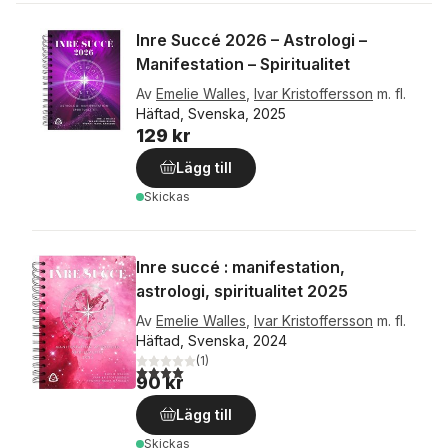
Inre Succé 2026 – Astrologi –
Manifestation – Spiritualitet
Av
Emelie Walles
,
Ivar Kristoffersson
m. fl.
Häftad, Svenska, 2025
129 kr
Lägg till
Skickas
Inre succé : manifestation,
astrologi, spiritualitet 2025
Av
Emelie Walles
,
Ivar Kristoffersson
m. fl.
Häftad, Svenska, 2024
(
1
)
4,0
utav 5 stjärnor. Totalt antal röster:
90 kr
Lägg till
Skickas