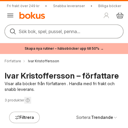
Fri frakt över 249 kr
•
Snabba leveranser
•
Billiga böcker
Sök bok, spel, pussel, penna...
Skapa nya rutiner – hälsoböcker upp till 50% →
Författare
Ivar Kristoffersson
Ivar Kristoffersson – författare
Visar alla böcker från författaren . Handla med fri frakt och
snabb leverans.
3
produkter
Filtrera
Sortera:
Trendande