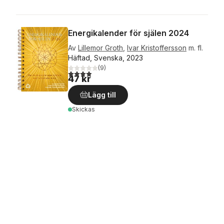
Energikalender för själen 2024
Av
Lillemor Groth
,
Ivar Kristoffersson
m. fl.
Häftad, Svenska, 2023
(
9
)
3,9
utav 5 stjärnor. Totalt antal röster:
47 kr
Lägg till
Skickas