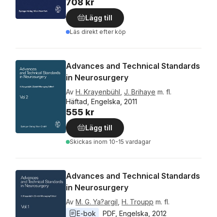
708 kr
Lägg till
Läs direkt efter köp
Advances and Technical Standards
in Neurosurgery
Av
H. Krayenbühl
,
J. Brihaye
m. fl.
Häftad, Engelska, 2011
555 kr
Lägg till
Skickas
inom 10-15 vardagar
Advances and Technical Standards
in Neurosurgery
Av
M. G. Ya?argil
,
H. Troupp
m. fl.
E-bok
PDF
, 
Engelska
, 
2012