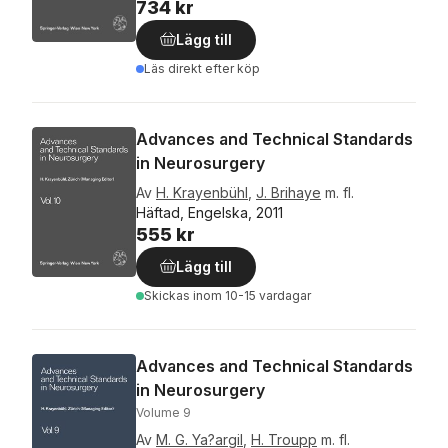
734 kr
Lägg till
Läs direkt efter köp
Advances and Technical Standards
in Neurosurgery
Av
H. Krayenbühl
,
J. Brihaye
m. fl.
Häftad, Engelska, 2011
555 kr
Lägg till
Skickas
inom 10-15 vardagar
Advances and Technical Standards
in Neurosurgery
Volume 9
Av
M. G. Ya?argil
,
H. Troupp
m. fl.