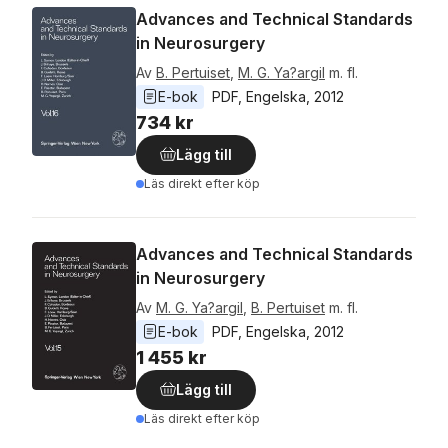
Advances and Technical Standards
in Neurosurgery
Av
B. Pertuiset
,
M. G. Ya?argil
m. fl.
E-bok
PDF
, 
Engelska
, 
2012
734 kr
Lägg till
Läs direkt efter köp
Advances and Technical Standards
in Neurosurgery
Av
M. G. Ya?argil
,
B. Pertuiset
m. fl.
E-bok
PDF
, 
Engelska
, 
2012
1 455 kr
Lägg till
Läs direkt efter köp