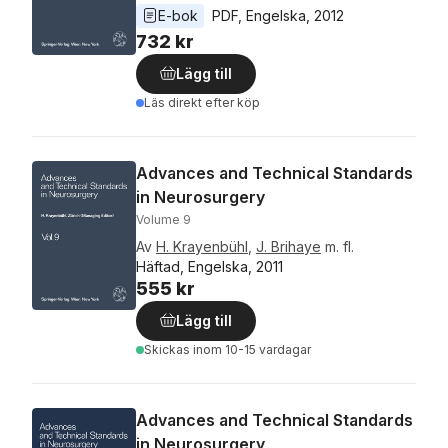
E-bok
PDF
, 
Engelska
, 
2012
732 kr
Lägg till
Läs direkt efter köp
Advances and Technical Standards
in Neurosurgery
Volume 9
Av
H. Krayenbühl
,
J. Brihaye
m. fl.
Häftad, Engelska, 2011
555 kr
Lägg till
Skickas
inom 10-15 vardagar
Advances and Technical Standards
in Neurosurgery