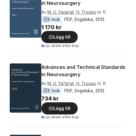
in Neurosurgery
Av
M. G. Yasargil
,
H. Troupp
m. fl.
E-bok
PDF
, 
Engelska
, 
2012
1 170 kr
Lägg till
Läs direkt efter köp
Advances and Technical Standards
in Neurosurgery
Av
M. G. Ya?argil
,
H. Troupp
m. fl.
E-bok
PDF
, 
Engelska
, 
2012
734 kr
Lägg till
Läs direkt efter köp