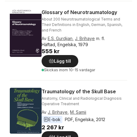
Glossary of Neurotraumatology
About 200 Neurotraumatological Terms and
Their Definitions in English, German, Spanish,
and French
Av
E.S. Gurdjian
,
J. Brihaye
m. fl.
Häftad, Engelska, 1979
555 kr
Lägg till
Skickas
inom 10-15 vardagar
Traumatology of the Skull Base
Anatomy, Clinical and Radiological Diagnosis
Operative Treatment
Av
J. Brihaye
,
M. Samii
E-bok
PDF
, 
Engelska
, 
2012
2 267 kr