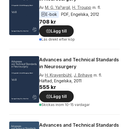
Av
M. G. Ya?argil
,
H. Troupp
m. fl.
E-bok
PDF
, 
Engelska
, 
2012
708 kr
Lägg till
Läs direkt efter köp
Advances and Technical Standards
in Neurosurgery
Av
H. Krayenbühl
,
J. Brihaye
m. fl.
Häftad, Engelska, 2011
555 kr
Lägg till
Skickas
inom 10-15 vardagar
Advances and Technical Standards