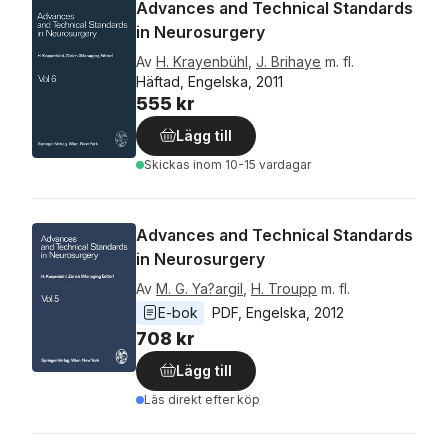
Advances and Technical Standards
in Neurosurgery
Av
H. Krayenbühl
,
J. Brihaye
m. fl.
Häftad, Engelska, 2011
555 kr
Lägg till
Skickas
inom 10-15 vardagar
Advances and Technical Standards
in Neurosurgery
Av
M. G. Ya?argil
,
H. Troupp
m. fl.
E-bok
PDF
, 
Engelska
, 
2012
708 kr
Lägg till
Läs direkt efter köp