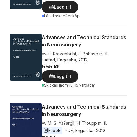
Lägg till
Läs direkt efter köp
Advances and Technical Standards
in Neurosurgery
Av
H. Krayenbühl
,
J. Brihaye
m. fl.
Häftad, Engelska, 2012
555 kr
Lägg till
Skickas
inom 10-15 vardagar
Advances and Technical Standards
in Neurosurgery
Av
M. G. Ya?argil
,
H. Troupp
m. fl.
E-bok
PDF
, 
Engelska
, 
2012