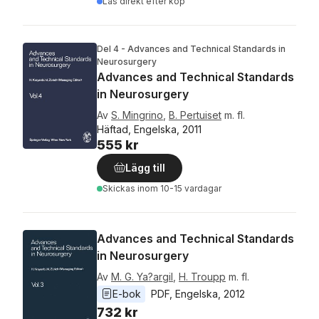
Läs direkt efter köp
Del 4 - Advances and Technical Standards in
Neurosurgery
Advances and Technical Standards
in Neurosurgery
Av
S. Mingrino
,
B. Pertuiset
m. fl.
Häftad, Engelska, 2011
555 kr
Lägg till
Skickas
inom 10-15 vardagar
Advances and Technical Standards
in Neurosurgery
Av
M. G. Ya?argil
,
H. Troupp
m. fl.
E-bok
PDF
, 
Engelska
, 
2012
732 kr