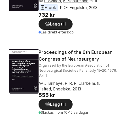
Av
L. Symon
,
K. Schurmann
m. fl.
E-bok
PDF
, 
Engelska
, 
2013
732 kr
Lägg till
Läs direkt efter köp
Proceedings of the 6th European
Congress of Neurosurgery
Organized by the European Association of
Neurosurgical Societies Paris, July 15–20, 1979.
Vol. 1
Av
J. Brihaye
,
P. R. R. Clarke
m. fl.
Häftad, Engelska, 2013
555 kr
Lägg till
Skickas
inom 10-15 vardagar