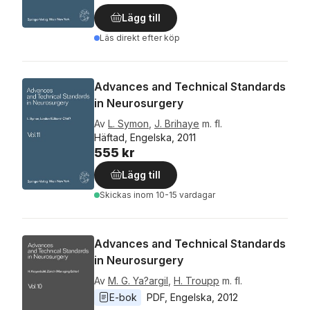
Lägg till
Läs direkt efter köp
Advances and Technical Standards
in Neurosurgery
Av
L. Symon
,
J. Brihaye
m. fl.
Häftad, Engelska, 2011
555 kr
Lägg till
Skickas
inom 10-15 vardagar
Advances and Technical Standards
in Neurosurgery
Av
M. G. Ya?argil
,
H. Troupp
m. fl.
E-bok
PDF
, 
Engelska
, 
2012