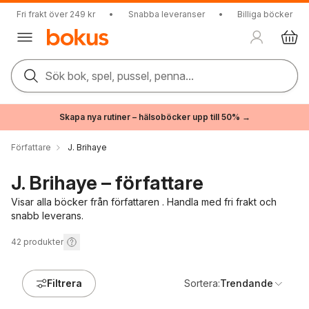
Fri frakt över 249 kr
•
Snabba leveranser
•
Billiga böcker
Sök bok, spel, pussel, penna...
Skapa nya rutiner – hälsoböcker upp till 50% →
Författare
J. Brihaye
J. Brihaye – författare
Visar alla böcker från författaren . Handla med fri frakt och
snabb leverans.
42
produkter
Filtrera
Sortera:
Trendande