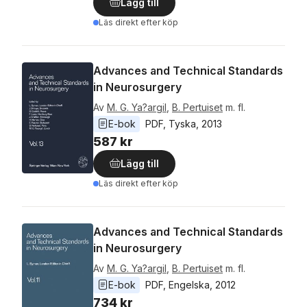
Lägg till
Läs direkt efter köp
Advances and Technical Standards
in Neurosurgery
Av
M. G. Ya?argil
,
B. Pertuiset
m. fl.
E-bok
PDF
, 
Tyska
, 
2013
587 kr
Lägg till
Läs direkt efter köp
Advances and Technical Standards
in Neurosurgery
Av
M. G. Ya?argil
,
B. Pertuiset
m. fl.
E-bok
PDF
, 
Engelska
, 
2012
734 kr