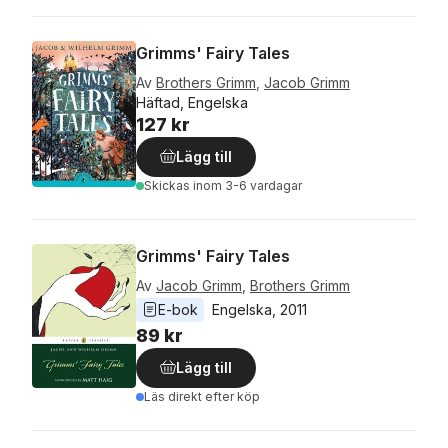
Grimms' Fairy Tales
Av
Brothers Grimm
,
Jacob Grimm
Häftad, Engelska
127 kr
Lägg till
Skickas
inom 3-6 vardagar
Grimms' Fairy Tales
Av
Jacob Grimm
,
Brothers Grimm
E-bok
Engelska
, 
2011
89 kr
Lägg till
Läs direkt efter köp