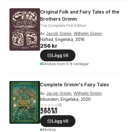
Original Folk and Fairy Tales of the
Brothers Grimm
The Complete First Edition
Av
Jacob Grimm
,
Wilhelm Grimm
Häftad, Engelska, 2016
256 kr
Lägg till
Skickas
inom 5-8 vardagar
Complete Grimm's Fairy Tales
Av
Jacob Grimm
,
Wilhelm Grimm
Inbunden, Engelska, 2020
(
1
)
5,0
utav 5 stjärnor. Totalt antal röster:
290 kr
Lägg till
Skickas