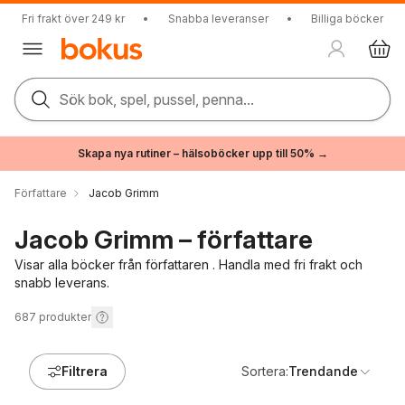
Fri frakt över 249 kr
•
Snabba leveranser
•
Billiga böcker
Sök bok, spel, pussel, penna...
Skapa nya rutiner – hälsoböcker upp till 50% →
Författare
Jacob Grimm
Jacob Grimm – författare
Visar alla böcker från författaren . Handla med fri frakt och
snabb leverans.
687
produkter
Filtrera
Sortera:
Trendande