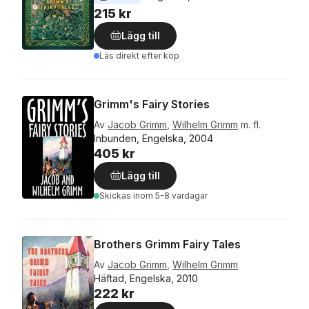
215 kr
Lägg till
Läs direkt efter köp
Grimm's Fairy Stories
Av
Jacob Grimm
,
Wilhelm Grimm
m. fl.
Inbunden, Engelska, 2004
405 kr
Lägg till
Skickas
inom 5-8 vardagar
Brothers Grimm Fairy Tales
Av
Jacob Grimm
,
Wilhelm Grimm
Häftad, Engelska, 2010
222 kr