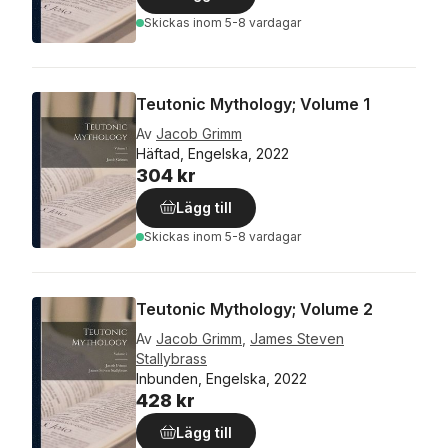
Skickas
inom 5-8 vardagar
Teutonic Mythology; Volume 1
Av
Jacob Grimm
Häftad, Engelska, 2022
304 kr
Lägg till
Skickas
inom 5-8 vardagar
Teutonic Mythology; Volume 2
Av
Jacob Grimm
,
James Steven
Stallybrass
Inbunden, Engelska, 2022
428 kr
Lägg till