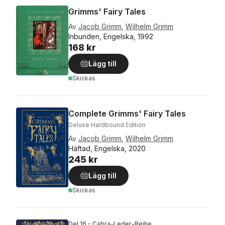
Grimms' Fairy Tales
Av
Jacob Grimm
,
Wilhelm Grimm
Inbunden, Engelska, 1992
168 kr
Lägg till
Skickas
Complete Grimms' Fairy Tales
Deluxe Hardbound Edition
Av
Jacob Grimm
,
Wilhelm Grimm
Häftad, Engelska, 2020
245 kr
Lägg till
Skickas
Del 16 - Cabra-Leder-Reihe