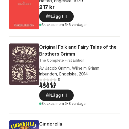
Häftad, Engelska, 1979
217 kr
Lägg till
Skickas
inom 5-8 vardagar
Original Folk and Fairy Tales of the
Brothers Grimm
The Complete First Edition
Av
Jacob Grimm
,
Wilhelm Grimm
Inbunden, Engelska, 2014
(
1
)
5,0
utav 5 stjärnor. Totalt antal röster:
456 kr
Lägg till
Skickas
inom 5-8 vardagar
Cinderella