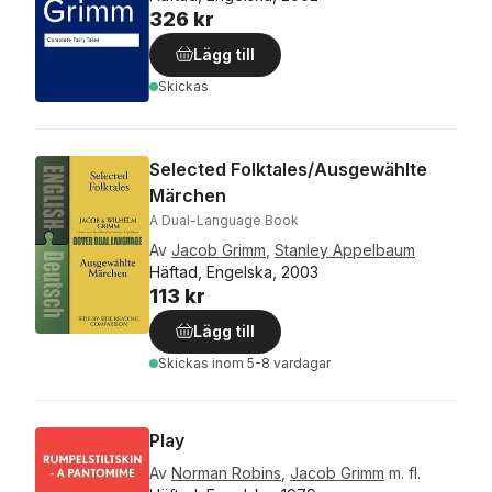
326 kr
Lägg till
Skickas
Selected Folktales/Ausgewählte
Märchen
A Dual-Language Book
Av
Jacob Grimm
,
Stanley Appelbaum
Häftad, Engelska, 2003
113 kr
Lägg till
Skickas
inom 5-8 vardagar
Play
Av
Norman Robins
,
Jacob Grimm
m. fl.