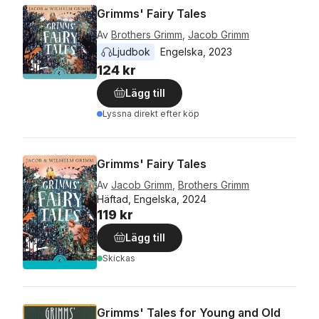
Grimms' Fairy Tales
Av
Brothers Grimm
,
Jacob Grimm
Ljudbok
Engelska
, 
2023
124 kr
Lägg till
Lyssna direkt efter köp
Grimms' Fairy Tales
Av
Jacob Grimm
,
Brothers Grimm
Häftad, Engelska, 2024
119 kr
Lägg till
Skickas
Grimms' Tales for Young and Old