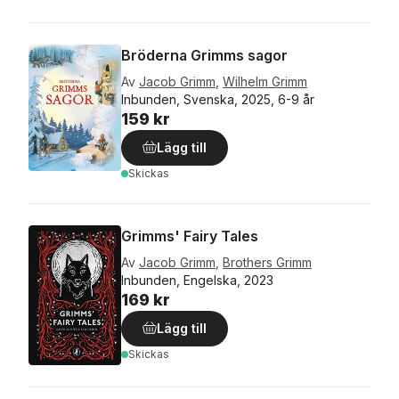
Bröderna Grimms sagor
Av
Jacob Grimm
,
Wilhelm Grimm
Inbunden, Svenska, 2025, 6-9 år
159 kr
Lägg till
Skickas
Grimms' Fairy Tales
Av
Jacob Grimm
,
Brothers Grimm
Inbunden, Engelska, 2023
169 kr
Lägg till
Skickas