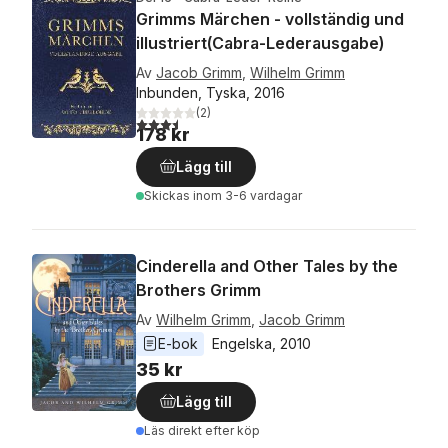
Grimms Märchen - vollständig und
illustriert(Cabra-Lederausgabe)
Av
Jacob Grimm
,
Wilhelm Grimm
Inbunden, Tyska, 2016
(
2
)
3,5
utav 5 stjärnor. Totalt antal röster:
178 kr
Lägg till
Skickas
inom 3-6 vardagar
Cinderella and Other Tales by the
Brothers Grimm
Av
Wilhelm Grimm
,
Jacob Grimm
E-bok
Engelska
, 
2010
35 kr
Lägg till
Läs direkt efter köp