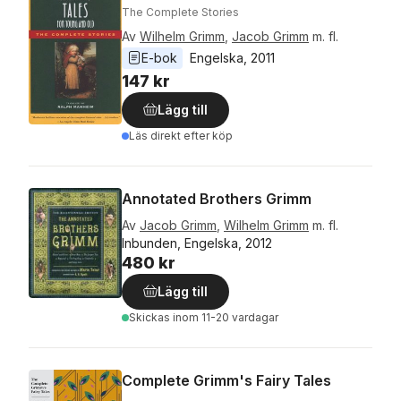
The Complete Stories
Av
Wilhelm Grimm
,
Jacob Grimm
m. fl.
E-bok
Engelska
, 
2011
147 kr
Lägg till
Läs direkt efter köp
Annotated Brothers Grimm
Av
Jacob Grimm
,
Wilhelm Grimm
m. fl.
Inbunden, Engelska, 2012
480 kr
Lägg till
Skickas
inom 11-20 vardagar
Complete Grimm's Fairy Tales