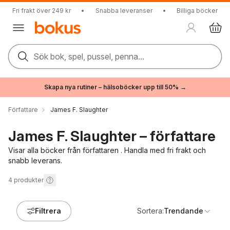
Fri frakt över 249 kr
•
Snabba leveranser
•
Billiga böcker
Sök bok, spel, pussel, penna...
Skapa nya rutiner – hälsoböcker upp till 50% →
Författare
James F. Slaughter
James F. Slaughter – författare
Visar alla böcker från författaren . Handla med fri frakt och
snabb leverans.
4
produkter
Filtrera
Sortera:
Trendande