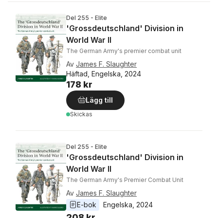
Del 255 - Elite
'Grossdeutschland' Division in
World War II
The German Army's premier combat unit
Av
James F. Slaughter
Häftad, Engelska, 2024
178 kr
Lägg till
Skickas
Del 255 - Elite
'Grossdeutschland' Division in
World War II
The German Army's Premier Combat Unit
Av
James F. Slaughter
E-bok
Engelska
, 
2024
208 kr