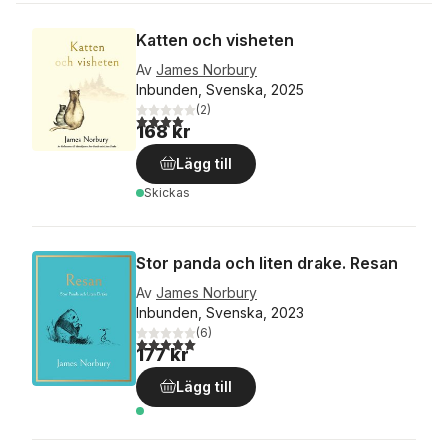
Katten och visheten
Av
James Norbury
Inbunden, Svenska, 2025
(
2
)
4,0
utav 5 stjärnor. Totalt antal röster:
168 kr
Lägg till
Skickas
Stor panda och liten drake. Resan
Av
James Norbury
Inbunden, Svenska, 2023
(
6
)
5,0
utav 5 stjärnor. Totalt antal röster:
177 kr
Lägg till