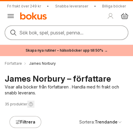
Fri frakt över 249 kr
•
Snabba leveranser
•
Billiga böcker
Sök bok, spel, pussel, penna...
Skapa nya rutiner – hälsoböcker upp till 50% →
Författare
James Norbury
James Norbury – författare
Visar alla böcker från författaren . Handla med fri frakt och
snabb leverans.
35
produkter
Filtrera
Sortera:
Trendande