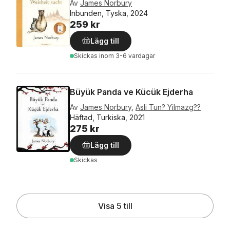
Av
James Norbury
Inbunden, Tyska, 2024
259 kr
Lägg till
Skickas
inom 3-6 vardagar
Büyük Panda ve Kücük Ejderha
Av
James Norbury
,
Asli Tun? Yilmazg??
Häftad, Turkiska, 2021
275 kr
Lägg till
Skickas
Visa 5 till