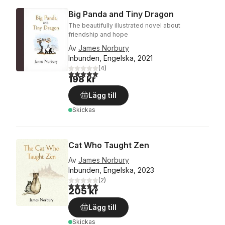
Big Panda and Tiny Dragon
The beautifully illustrated novel about
friendship and hope
Av
James Norbury
Inbunden, Engelska, 2021
(
4
)
5,0
utav 5 stjärnor. Totalt antal röster:
198 kr
Lägg till
Skickas
Cat Who Taught Zen
Av
James Norbury
Inbunden, Engelska, 2023
(
2
)
5,0
utav 5 stjärnor. Totalt antal röster:
205 kr
Lägg till
Skickas