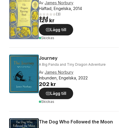
Av
James Norbury
Häftad, Engelska, 2014
(
3
)
2,7
utav 5 stjärnor. Totalt antal röster:
129 kr
Lägg till
Skickas
Journey
A Big Panda and Tiny Dragon Adventure
Av
James Norbury
Inbunden, Engelska, 2022
202 kr
Lägg till
Skickas
The Dog Who Followed the Moon