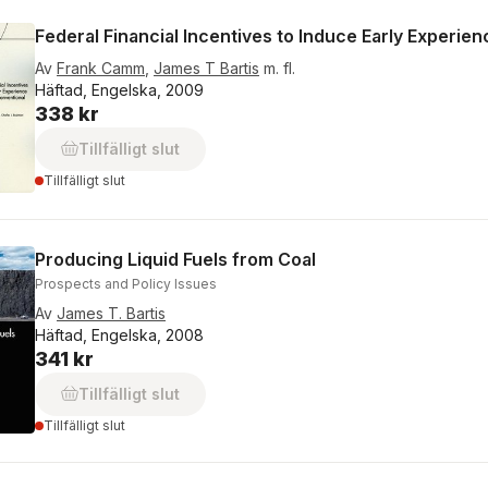
Federal Financial Incentives to Induce Early Experie
Av
Frank Camm
,
James T Bartis
m. fl.
Häftad, Engelska, 2009
338 kr
Tillfälligt slut
Tillfälligt slut
Producing Liquid Fuels from Coal
Prospects and Policy Issues
Av
James T. Bartis
Häftad, Engelska, 2008
341 kr
Tillfälligt slut
Tillfälligt slut