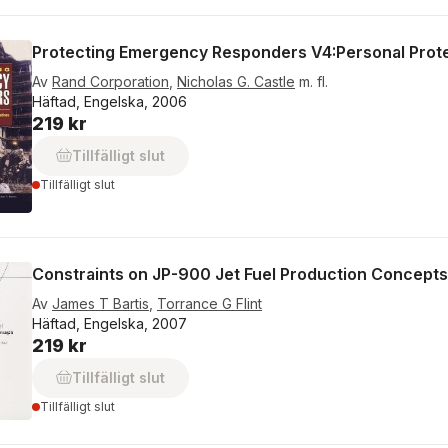
Protecting Emergency Responders V4:Personal Prote
Av
Rand Corporation
,
Nicholas G. Castle
m. fl.
Häftad, Engelska, 2006
219 kr
Tillfälligt slut
Tillfälligt slut
Constraints on JP-900 Jet Fuel Production Concepts
Av
James T Bartis
,
Torrance G Flint
Häftad, Engelska, 2007
219 kr
Tillfälligt slut
Tillfälligt slut