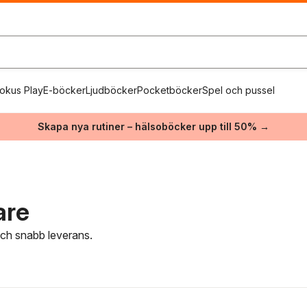
okus Play
E-böcker
Ljudböcker
Pocketböcker
Spel och pussel
Skapa nya rutiner – hälsoböcker upp till 50% →
are
 och snabb leverans.