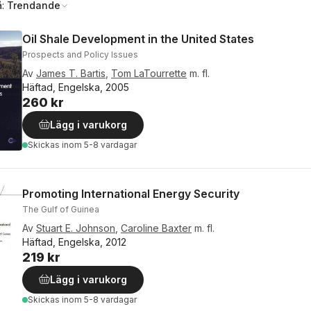
å:
Trendande
Oil Shale Development in the United States
Prospects and Policy Issues
Av
James T. Bartis
,
Tom LaTourrette
m. fl.
Häftad, Engelska, 2005
260 kr
Lägg i varukorg
Skickas
inom 5-8 vardagar
Promoting International Energy Security
The Gulf of Guinea
Av
Stuart E. Johnson
,
Caroline Baxter
m. fl.
Häftad, Engelska, 2012
219 kr
Lägg i varukorg
Skickas
inom 5-8 vardagar