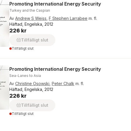
Promoting International Energy Security
Turkey and the Caspian
Av
Andrew S Weiss
,
F Stephen Larrabee
m. fl.
Häftad, Engelska, 2012
226 kr
Tillfälligt slut
Tillfälligt slut
Promoting International Energy Security
Sea-Lanes to Asia
Av
Christine Osowski
,
Peter Chalk
m. fl.
Häftad, Engelska, 2012
226 kr
Tillfälligt slut
Tillfälligt slut