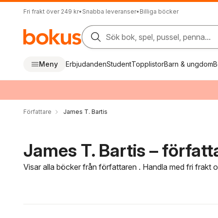
Fri frakt över 249 kr
•
Snabba leveranser
•
Billiga böcker
Sök bok, spel, pussel, penna...
Meny
Erbjudanden
Student
Topplistor
Barn & ungdom
B
Författare
James T. Bartis
James T. Bartis – författ
Visar alla böcker från författaren . Handla med fri frakt
Hoppa över filtreringsmeny