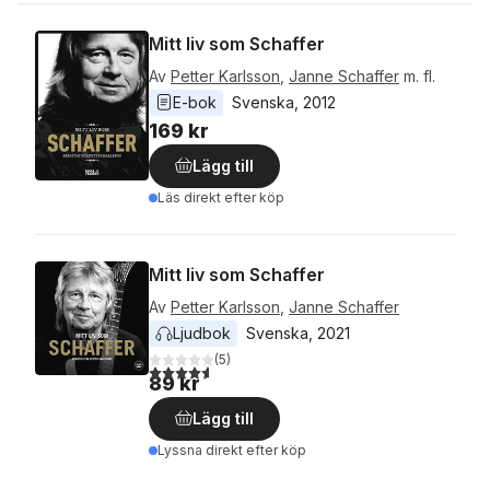
Mitt liv som Schaffer
Av
Petter Karlsson
,
Janne Schaffer
m. fl.
E-bok
Svenska
, 
2012
169 kr
Lägg till
Läs direkt efter köp
Mitt liv som Schaffer
Av
Petter Karlsson
,
Janne Schaffer
Ljudbok
Svenska
, 
2021
(
5
)
4,6
utav 5 stjärnor. Totalt antal röster:
89 kr
Lägg till
Lyssna direkt efter köp