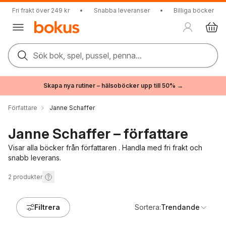
Fri frakt över 249 kr
•
Snabba leveranser
•
Billiga böcker
Sök bok, spel, pussel, penna...
Skapa nya rutiner – hälsoböcker upp till 50% →
Författare
Janne Schaffer
Janne Schaffer – författare
Visar alla böcker från författaren . Handla med fri frakt och
snabb leverans.
2
produkter
Filtrera
Sortera:
Trendande