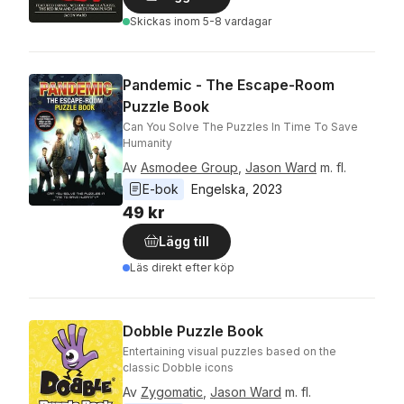
Skickas
inom 5-8 vardagar
Pandemic - The Escape-Room
Puzzle Book
Can You Solve The Puzzles In Time To Save
Humanity
Av
Asmodee Group
,
Jason Ward
m. fl.
E-bok
Engelska
, 
2023
49 kr
Lägg till
Läs direkt efter köp
Dobble Puzzle Book
Entertaining visual puzzles based on the
classic Dobble icons
Av
Zygomatic
,
Jason Ward
m. fl.