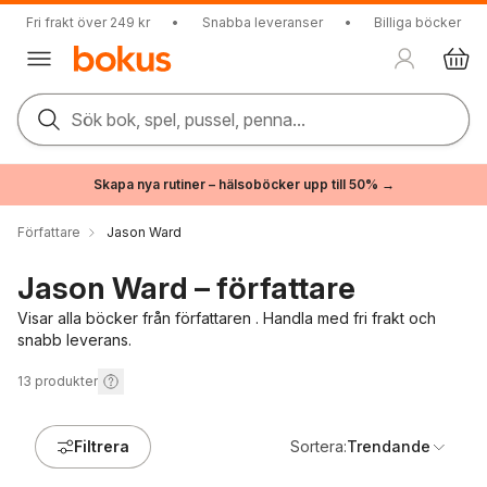
Fri frakt över 249 kr
•
Snabba leveranser
•
Billiga böcker
Sök bok, spel, pussel, penna...
Skapa nya rutiner – hälsoböcker upp till 50% →
Författare
Jason Ward
Jason Ward – författare
Visar alla böcker från författaren . Handla med fri frakt och
snabb leverans.
13
produkter
Filtrera
Sortera:
Trendande