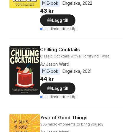
E-bok
Engelska
, 
2022
43 kr
Lägg till
Läs direkt efter köp
Chilling Cocktails
Classic Cocktails with a Horrifying Twist
Av
Jason Ward
E-bok
Engelska
, 
2021
44 kr
Lägg till
Läs direkt efter köp
Year of Good Things
365 micro-moments to bring you joy