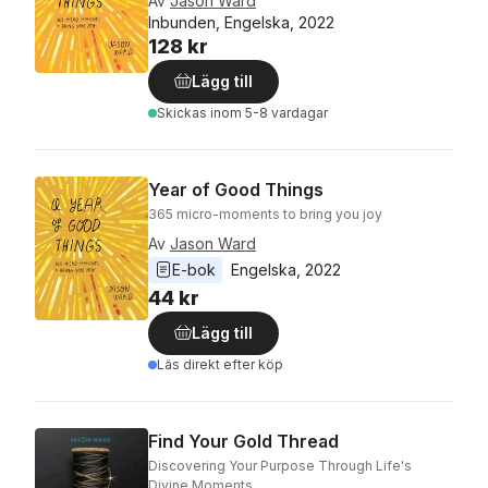
Av
Jason Ward
Inbunden, Engelska, 2022
128 kr
Lägg till
Skickas
inom 5-8 vardagar
Year of Good Things
365 micro-moments to bring you joy
Av
Jason Ward
E-bok
Engelska
, 
2022
44 kr
Lägg till
Läs direkt efter köp
Find Your Gold Thread
Discovering Your Purpose Through Life's
Divine Moments