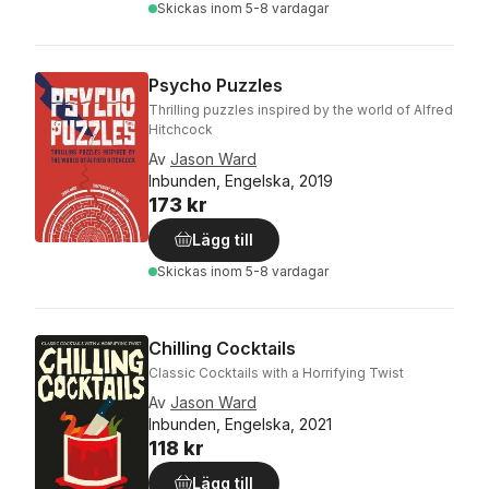
Skickas
inom 5-8 vardagar
Psycho Puzzles
Thrilling puzzles inspired by the world of Alfred
Hitchcock
Av
Jason Ward
Inbunden, Engelska, 2019
173 kr
Lägg till
Skickas
inom 5-8 vardagar
Chilling Cocktails
Classic Cocktails with a Horrifying Twist
Av
Jason Ward
Inbunden, Engelska, 2021
118 kr
Lägg till