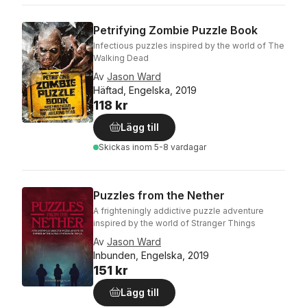
Petrifying Zombie Puzzle Book
Infectious puzzles inspired by the world of The
Walking Dead
Av
Jason Ward
Häftad, Engelska, 2019
118 kr
Lägg till
Skickas
inom 5-8 vardagar
Puzzles from the Nether
A frighteningly addictive puzzle adventure
inspired by the world of Stranger Things
Av
Jason Ward
Inbunden, Engelska, 2019
151 kr
Lägg till