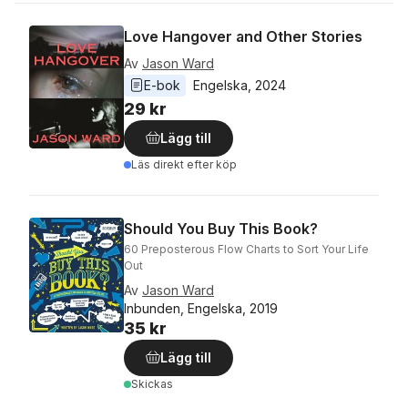
Love Hangover and Other Stories
Av
Jason Ward
E-bok
Engelska
, 
2024
29 kr
Lägg till
Läs direkt efter köp
Should You Buy This Book?
60 Preposterous Flow Charts to Sort Your Life
Out
Av
Jason Ward
Inbunden, Engelska, 2019
35 kr
Lägg till
Skickas