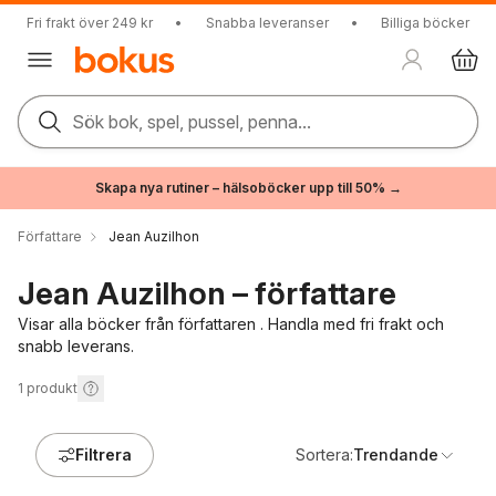
Fri frakt över 249 kr
•
Snabba leveranser
•
Billiga böcker
Sök bok, spel, pussel, penna...
Skapa nya rutiner – hälsoböcker upp till 50% →
Författare
Jean Auzilhon
Jean Auzilhon – författare
Visar alla böcker från författaren . Handla med fri frakt och
snabb leverans.
1
produkt
Filtrera
Sortera:
Trendande