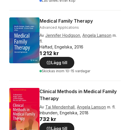
Läs direkt efter köp
Medical Family Therapy
Advanced Applications
Av
Jennifer Hodgson
,
Angela Lamson
m.
fl.
Häftad, Engelska, 2016
1 212 kr
Lägg till
Skickas
inom 10-15 vardagar
Clinical Methods in Medical Family
Therapy
Av
Tai Mendenhall
,
Angela Lamson
m. fl.
Inbunden, Engelska, 2018
732 kr
Lägg till