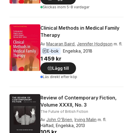
Skickas
inom 5-8 vardagar
Clinical Methods in Medical Family
Therapy
Av
Macaran Baird
,
Jennifer Hodgson
m. fl.
E-bok
Engelska
, 
2018
1 459 kr
Lägg till
Läs direkt efter köp
Review of Contemporary Fiction,
Volume XXXII, No. 3
The Future of British Fiction
Av
John O'Brien
,
Irving Malin
m. fl.
Häftad, Engelska, 2013
105 kr