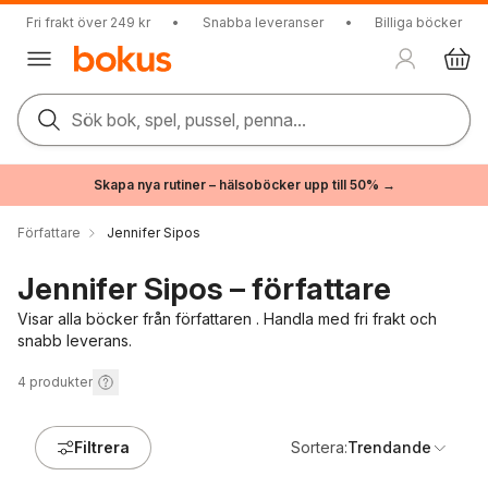
Fri frakt över 249 kr
•
Snabba leveranser
•
Billiga böcker
Sök bok, spel, pussel, penna...
Skapa nya rutiner – hälsoböcker upp till 50% →
Författare
Jennifer Sipos
Jennifer Sipos – författare
Visar alla böcker från författaren . Handla med fri frakt och
snabb leverans.
4
produkter
Filtrera
Sortera:
Trendande