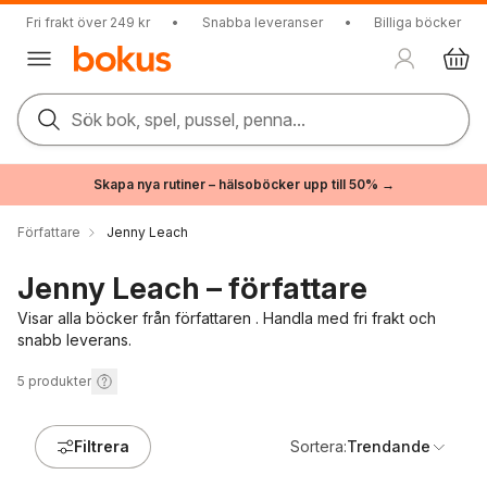
Fri frakt över 249 kr
•
Snabba leveranser
•
Billiga böcker
Sök bok, spel, pussel, penna...
Skapa nya rutiner – hälsoböcker upp till 50% →
Författare
Jenny Leach
Jenny Leach – författare
Visar alla böcker från författaren . Handla med fri frakt och
snabb leverans.
5
produkter
Filtrera
Sortera:
Trendande