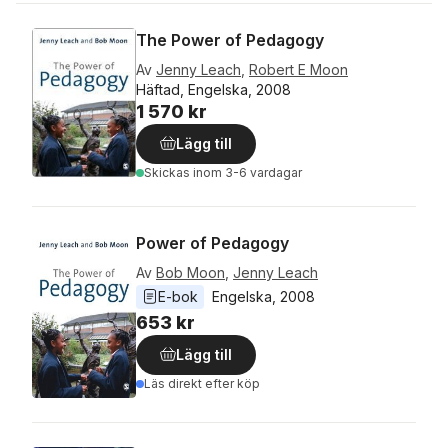
The Power of Pedagogy
Av
Jenny Leach
,
Robert E Moon
Häftad, Engelska, 2008
1 570 kr
Lägg till
Skickas
inom 3-6 vardagar
Power of Pedagogy
Av
Bob Moon
,
Jenny Leach
E-bok
Engelska
, 
2008
653 kr
Lägg till
Läs direkt efter köp