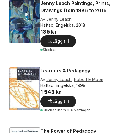
Jenny Leach Paintings, Prints,
Drawings from 1986 to 2016
Av
Jenny Leach
Häftad, Engelska, 2018
135 kr
Lägg till
Skickas
Learners & Pedagogy
Av
Jenny Leach
,
Robert E Moon
Häftad, Engelska, 1999
1 543 kr
Lägg till
Skickas
inom 3-6 vardagar
The Power of Pedagogy