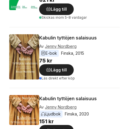
Lägg till
Skickas
inom 5-8 vardagar
Kabulin tyttöjen salaisuus
Av
Jenny Nordberg
E-bok
Finska
, 
2015
75 kr
Lägg till
Läs direkt efter köp
Kabulin tyttöjen salaisuus
Av
Jenny Nordberg
Ljudbok
Finska
, 
2020
151 kr