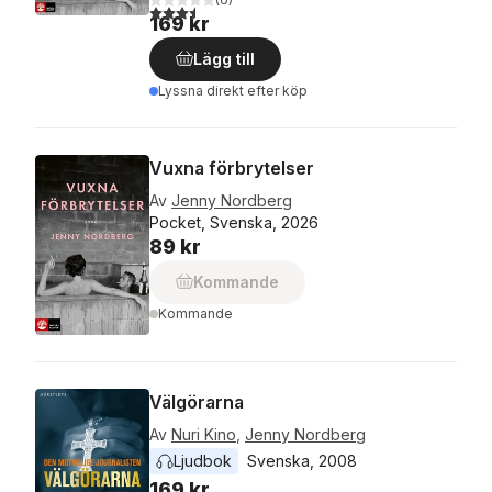
3,5
utav 5 stjärnor. Totalt antal röster:
169 kr
Lägg till
Lyssna direkt efter köp
Vuxna förbrytelser
Av
Jenny Nordberg
Pocket, Svenska, 2026
89 kr
Kommande
Kommande
Välgörarna
Av
Nuri Kino
,
Jenny Nordberg
Ljudbok
Svenska
, 
2008
169 kr