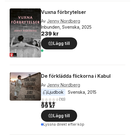
Vuxna förbrytelser
Av
Jenny Nordberg
Inbunden, Svenska, 2025
239 kr
Lägg till
De förklädda flickorna i Kabul
Av
Jenny Nordberg
Ljudbok
Svenska
, 
2015
(
10
)
4,2
utav 5 stjärnor. Totalt antal röster:
99 kr
Lägg till
Lyssna direkt efter köp