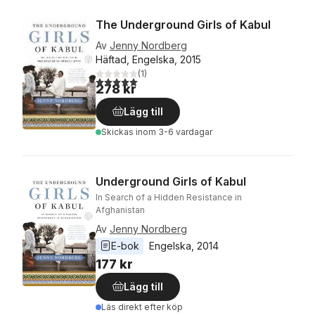
The Underground Girls of Kabul
Av
Jenny Nordberg
Häftad, Engelska, 2015
(
1
)
5,0
utav 5 stjärnor. Totalt antal röster:
278 kr
Lägg till
Skickas
inom 3-6 vardagar
Underground Girls of Kabul
In Search of a Hidden Resistance in
Afghanistan
Av
Jenny Nordberg
E-bok
Engelska
, 
2014
177 kr
Lägg till
Läs direkt efter köp