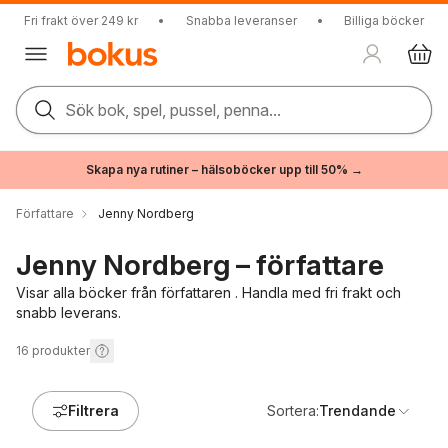
Fri frakt över 249 kr
•
Snabba leveranser
•
Billiga böcker
Sök bok, spel, pussel, penna...
Skapa nya rutiner – hälsoböcker upp till 50% →
Författare
Jenny Nordberg
Jenny Nordberg – författare
Visar alla böcker från författaren . Handla med fri frakt och
snabb leverans.
16
produkter
Filtrera
Sortera:
Trendande