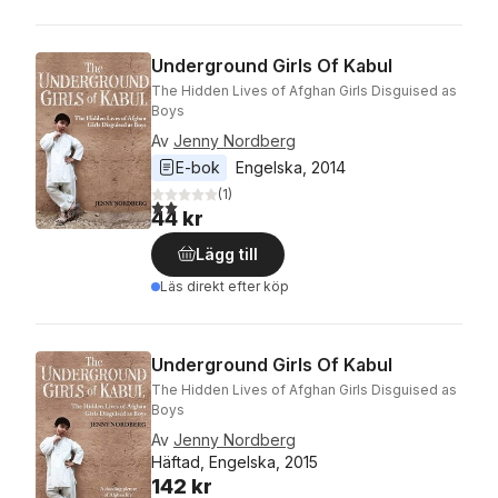
Underground Girls Of Kabul
The Hidden Lives of Afghan Girls Disguised as
Boys
Av
Jenny Nordberg
E-bok
Engelska
, 
2014
(
1
)
2,0
utav 5 stjärnor. Totalt antal röster:
44 kr
Lägg till
Läs direkt efter köp
Underground Girls Of Kabul
The Hidden Lives of Afghan Girls Disguised as
Boys
Av
Jenny Nordberg
Häftad, Engelska, 2015
142 kr