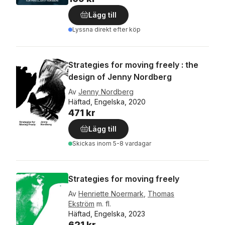
Lägg till
Lyssna direkt efter köp
Strategies for moving freely : the
design of Jenny Nordberg
Av
Jenny Nordberg
Häftad, Engelska, 2020
471 kr
Lägg till
Skickas
inom 5-8 vardagar
Strategies for moving freely
Av
Henriette Noermark
,
Thomas
Ekström
m. fl.
Häftad, Engelska, 2023
621 kr