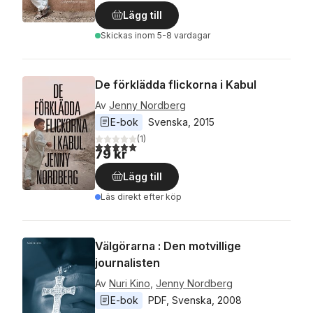
Lägg till
Skickas
inom 5-8 vardagar
De förklädda flickorna i Kabul
Av
Jenny Nordberg
E-bok
Svenska
, 
2015
(
1
)
5,0
utav 5 stjärnor. Totalt antal röster:
79 kr
Lägg till
Läs direkt efter köp
Välgörarna : Den motvillige
journalisten
Av
Nuri Kino
,
Jenny Nordberg
E-bok
PDF
, 
Svenska
, 
2008