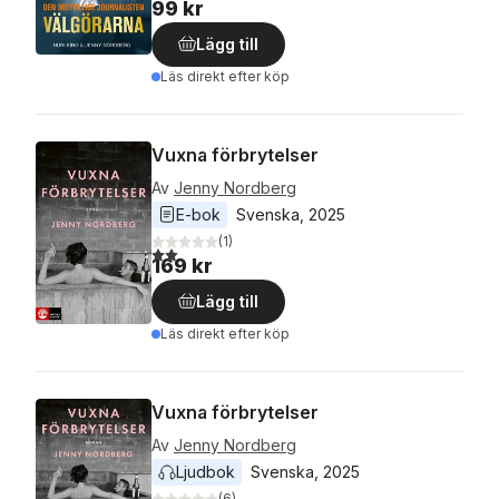
99 kr
Lägg till
Läs direkt efter köp
Vuxna förbrytelser
Av
Jenny Nordberg
E-bok
Svenska
, 
2025
(
1
)
2,0
utav 5 stjärnor. Totalt antal röster:
169 kr
Lägg till
Läs direkt efter köp
Vuxna förbrytelser
Av
Jenny Nordberg
Ljudbok
Svenska
, 
2025
(
6
)