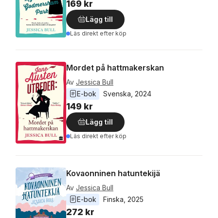
169 kr
Lägg till
Läs direkt efter köp
Mordet på hattmakerskan
Av
Jessica Bull
E-bok
Svenska
, 
2024
149 kr
Lägg till
Läs direkt efter köp
Kovaonninen hatuntekijä
Av
Jessica Bull
E-bok
Finska
, 
2025
272 kr