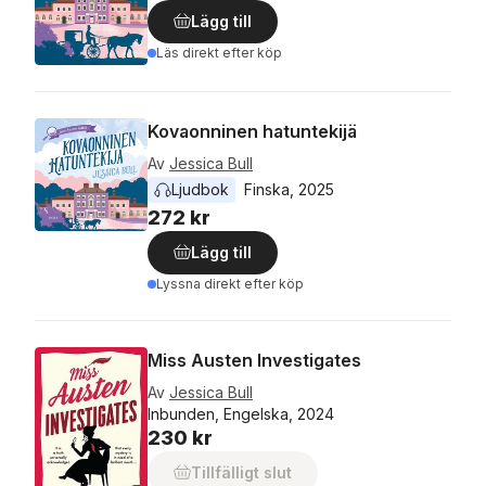
Lägg till
Läs direkt efter köp
Kovaonninen hatuntekijä
Av
Jessica Bull
Ljudbok
Finska
, 
2025
272 kr
Lägg till
Lyssna direkt efter köp
Miss Austen Investigates
Av
Jessica Bull
Inbunden, Engelska, 2024
230 kr
Tillfälligt slut