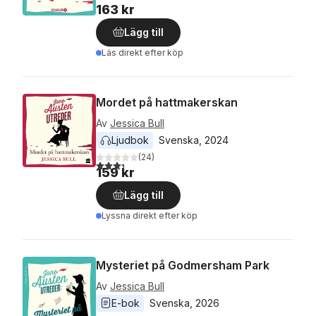
163 kr
Lägg till
Läs direkt efter köp
Mordet på hattmakerskan
Av
Jessica Bull
Ljudbok
Svenska
, 
2024
(
24
)
3,3
utav 5 stjärnor. Totalt antal röster:
159 kr
Lägg till
Lyssna direkt efter köp
Mysteriet på Godmersham Park
Av
Jessica Bull
E-bok
Svenska
, 
2026