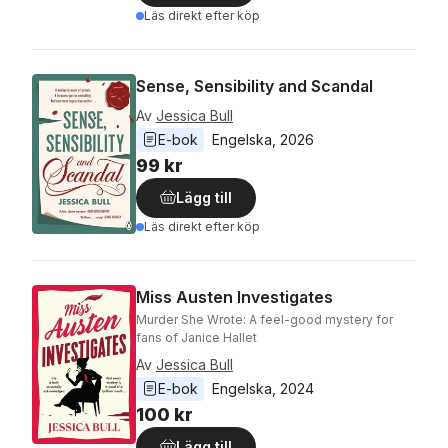
Läs direkt efter köp
Sense, Sensibility and Scandal
Av
Jessica Bull
E-bok
Engelska
, 
2026
99 kr
Lägg till
Läs direkt efter köp
Miss Austen Investigates
Murder She Wrote: A feel-good mystery for
fans of Janice Hallet
Av
Jessica Bull
E-bok
Engelska
, 
2024
100 kr
Lägg till