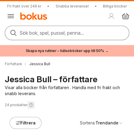
Fri frakt över 249 kr
•
Snabba leveranser
•
Billiga böcker
Sök bok, spel, pussel, penna...
Skapa nya rutiner – hälsoböcker upp till 50% →
Författare
Jessica Bull
Jessica Bull – författare
Visar alla böcker från författaren . Handla med fri frakt och
snabb leverans.
24
produkter
Filtrera
Sortera:
Trendande