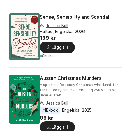
Sense, Sensibility and Scandal
Av
Jessica Bull
Häftad, Engelska, 2026
139 kr
Lägg till
Skickas
Austen Christmas Murders
A sparkling Regency Christmas whodunnit for
fans of cosy crime Celebrating 250 years of
Jane Austen
Av
Jessica Bull
E-bok
Engelska
, 
2025
99 kr
Lägg till