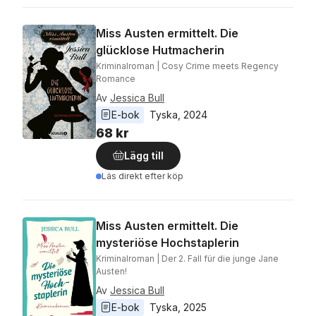
Miss Austen ermittelt. Die
glücklose Hutmacherin
Kriminalroman | Cosy Crime meets Regency
Romance
Av
Jessica Bull
E-bok
Tyska
, 
2024
68 kr
Lägg till
Läs direkt efter köp
Miss Austen ermittelt. Die
mysteriöse Hochstaplerin
Kriminalroman | Der 2. Fall für die junge Jane
Austen!
Av
Jessica Bull
E-bok
Tyska
, 
2025