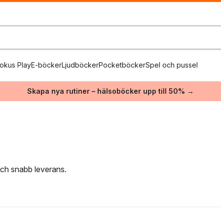
okus Play
E-böcker
Ljudböcker
Pocketböcker
Spel och pussel
Skapa nya rutiner – hälsoböcker upp till 50% →
 och snabb leverans.