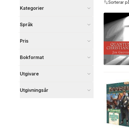
Sorterar p
Kategorier
Böcker
Språk
Sport, fritid och hobby
1
Visa fler
Pris
Visa fler
Bokformat
Utgivare
Utgivningsår