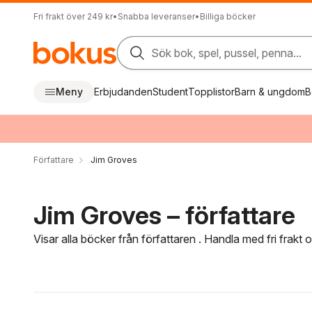
Fri frakt över 249 kr
•
Snabba leveranser
•
Billiga böcker
Sök bok, spel, pussel, penna...
Meny
Erbjudanden
Student
Topplistor
Barn & ungdom
B
Författare
Jim Groves
Jim Groves – författare
Visar alla böcker från författaren . Handla med fri frakt
Hoppa över filtreringsmeny