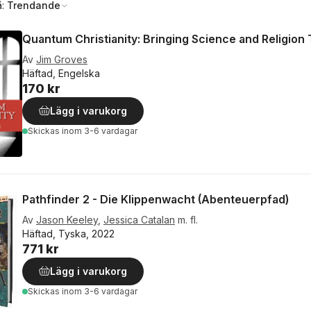
å:
Trendande
Quantum Christianity: Bringing Science and Religion
Av
Jim Groves
Häftad, Engelska
170 kr
Lägg i varukorg
Skickas
inom 3-6 vardagar
Pathfinder 2 - Die Klippenwacht (Abenteuerpfad)
Av
Jason Keeley
,
Jessica Catalan
m. fl.
Häftad, Tyska, 2022
771 kr
Lägg i varukorg
Skickas
inom 3-6 vardagar