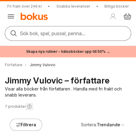
Fri frakt över 249 kr
•
Snabba leveranser
•
Billiga böcker
Sök bok, spel, pussel, penna...
Skapa nya rutiner – hälsoböcker upp till 50% →
Författare
Jimmy Vulovic
Jimmy Vulovic – författare
Visar alla böcker från författaren . Handla med fri frakt och
snabb leverans.
7
produkter
Filtrera
Sortera:
Trendande