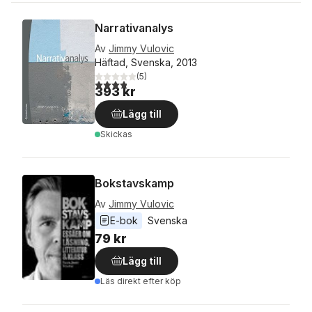
Narrativanalys
Av
Jimmy Vulovic
Häftad, Svenska, 2013
(
5
)
3,8
utav 5 stjärnor. Totalt antal röster:
393 kr
Lägg till
Skickas
Bokstavskamp
Av
Jimmy Vulovic
E-bok
Svenska
79 kr
Lägg till
Läs direkt efter köp