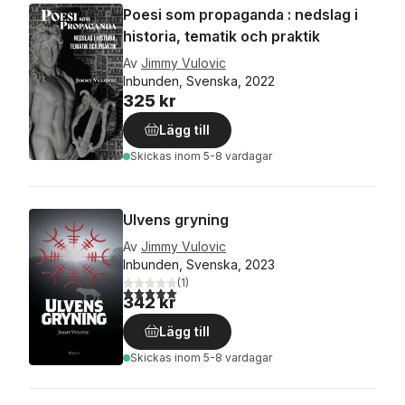
Poesi som propaganda : nedslag i
historia, tematik och praktik
Av
Jimmy Vulovic
Inbunden, Svenska, 2022
325 kr
Lägg till
Skickas
inom 5-8 vardagar
Ulvens gryning
Av
Jimmy Vulovic
Inbunden, Svenska, 2023
(
1
)
5,0
utav 5 stjärnor. Totalt antal röster:
342 kr
Lägg till
Skickas
inom 5-8 vardagar