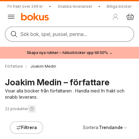
Fri frakt över 249 kr
•
Snabba leveranser
•
Billiga böcker
Sök bok, spel, pussel, penna...
Skapa nya rutiner – hälsoböcker upp till 50% →
Författare
Joakim Medin
Joakim Medin – författare
Visar alla böcker från författaren . Handla med fri frakt och
snabb leverans.
22
produkter
Filtrera
Sortera:
Trendande