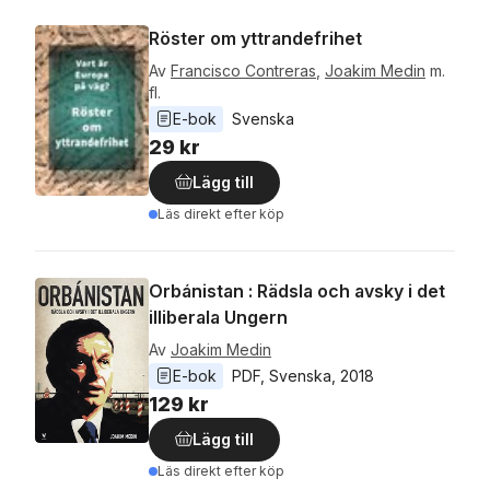
Röster om yttrandefrihet
Av
Francisco Contreras
,
Joakim Medin
m.
fl.
E-bok
Svenska
29 kr
Lägg till
Läs direkt efter köp
Orbánistan : Rädsla och avsky i det
illiberala Ungern
Av
Joakim Medin
E-bok
PDF
, 
Svenska
, 
2018
129 kr
Lägg till
Läs direkt efter köp