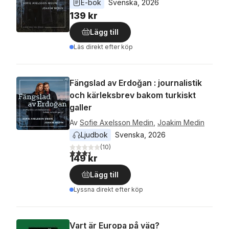
E-bok
Svenska
, 
2026
139 kr
Lägg till
Läs direkt efter köp
Fängslad av Erdoǧan : journalistik
och kärleksbrev bakom turkiskt
galler
Av
Sofie Axelsson Medin
,
Joakim Medin
Ljudbok
Svenska
, 
2026
(
10
)
3,4
utav 5 stjärnor. Totalt antal röster:
149 kr
Lägg till
Lyssna direkt efter köp
Vart är Europa på väg?