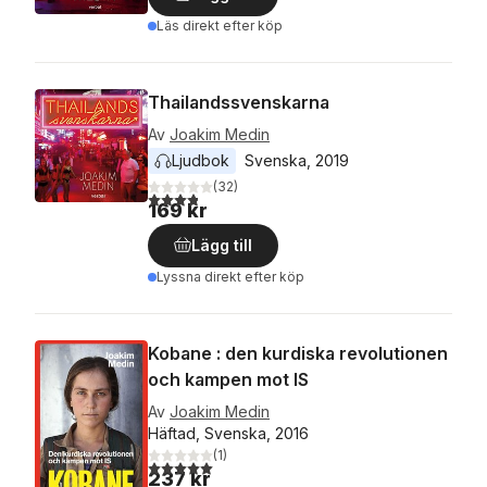
Läs direkt efter köp
Thailandssvenskarna
Av
Joakim Medin
Ljudbok
Svenska
, 
2019
(
32
)
3,8
utav 5 stjärnor. Totalt antal röster:
169 kr
Lägg till
Lyssna direkt efter köp
Kobane : den kurdiska revolutionen
och kampen mot IS
Av
Joakim Medin
Häftad, Svenska, 2016
(
1
)
5,0
utav 5 stjärnor. Totalt antal röster:
237 kr