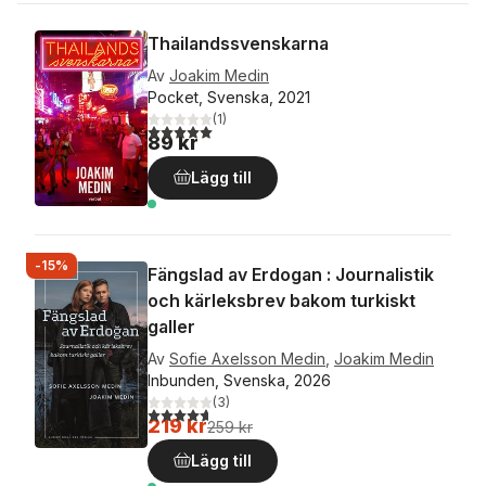
Thailandssvenskarna
Av
Joakim Medin
Pocket, Svenska, 2021
(
1
)
5,0
utav 5 stjärnor. Totalt antal röster:
89 kr
Lägg till
-15%
Fängslad av Erdogan : Journalistik
och kärleksbrev bakom turkiskt
galler
Av
Sofie Axelsson Medin
,
Joakim Medin
Inbunden, Svenska, 2026
(
3
)
4,7
utav 5 stjärnor. Totalt antal röster:
219 kr
259 kr
Lägg till