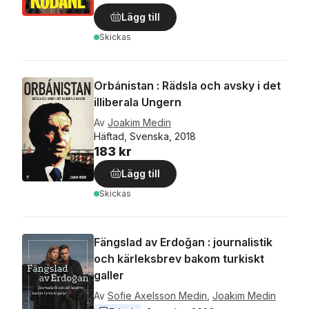
Lägg till
Skickas
Orbánistan : Rädsla och avsky i det
illiberala Ungern
Av
Joakim Medin
Häftad, Svenska, 2018
183 kr
Lägg till
Skickas
Fängslad av Erdoǧan : journalistik
och kärleksbrev bakom turkiskt
galler
Av
Sofie Axelsson Medin
,
Joakim Medin