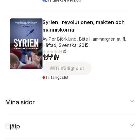
Läs direkt efter köp
Syrien : revolutionen, makten och
människorna
Av
Per Björklund
,
Bitte Hammargren
m. fl.
Häftad, Svenska, 2015
(
3
)
4,3
utav 5 stjärnor. Totalt antal röster:
127 kr
Tillfälligt slut
Tillfälligt slut
Mina sidor
Hjälp