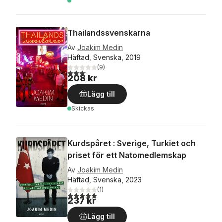
Thailandssvenskarna
Av
Joakim Medin
Häftad, Svenska, 2019
(
9
)
3,2
utav 5 stjärnor. Totalt antal röster:
208 kr
Lägg till
Skickas
Kurdspåret : Sverige, Turkiet och
priset för ett Natomedlemskap
Av
Joakim Medin
Häftad, Svenska, 2023
(
1
)
5,0
utav 5 stjärnor. Totalt antal röster:
237 kr
Lägg till