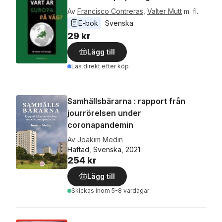
Av
Francisco Contreras
,
Valter Mutt
m. fl.
E-bok
Svenska
29 kr
Lägg till
Läs direkt efter köp
Samhällsbärarna : rapport från
jourrörelsen under
coronapandemin
Av
Joakim Medin
Häftad, Svenska, 2021
254 kr
Lägg till
Skickas
inom 5-8 vardagar