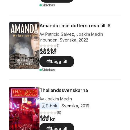
Skickas
Amanda : min dotters resa till IS
Av
Patricio Galvez
,
Joakim Medin
Inbunden, Svenska, 2022
(
1
)
5,0
utav 5 stjärnor. Totalt antal röster:
262 kr
Lägg till
Skickas
Thailandssvenskarna
Av
Joakim Medin
E-bok
Svenska
, 
2019
(
5
)
3,2
utav 5 stjärnor. Totalt antal röster:
169 kr
Lägg till