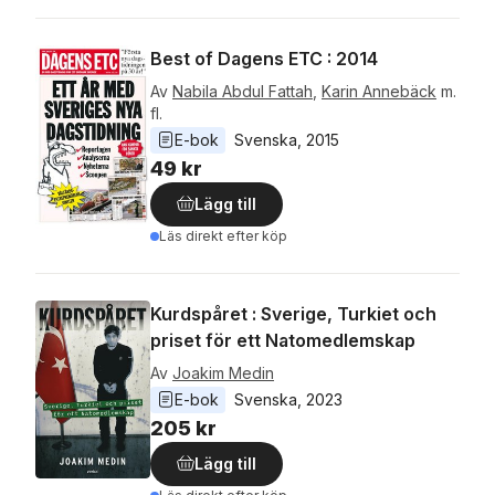
Best of Dagens ETC : 2014
Av
Nabila Abdul Fattah
,
Karin Annebäck
m.
fl.
E-bok
Svenska
, 
2015
49 kr
Lägg till
Läs direkt efter köp
Kurdspåret : Sverige, Turkiet och
priset för ett Natomedlemskap
Av
Joakim Medin
E-bok
Svenska
, 
2023
205 kr
Lägg till