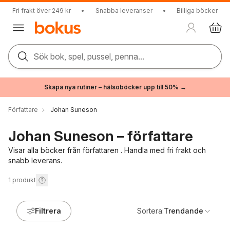
Fri frakt över 249 kr
•
Snabba leveranser
•
Billiga böcker
Sök bok, spel, pussel, penna...
Skapa nya rutiner – hälsoböcker upp till 50% →
Författare
Johan Suneson
Johan Suneson – författare
Visar alla böcker från författaren . Handla med fri frakt och
snabb leverans.
1
produkt
Filtrera
Sortera:
Trendande