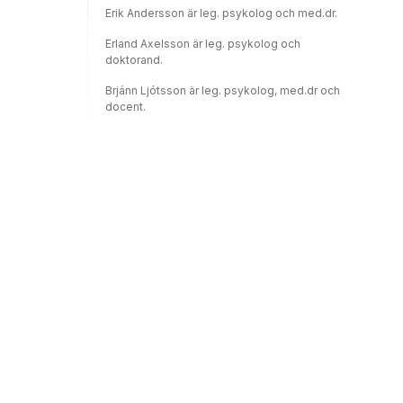
Erik Andersson är leg. psykolog och med.dr.
Erland Axelsson är leg. psykolog och
doktorand.
Brjánn Ljótsson är leg. psykolog, med.dr och
docent.