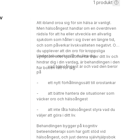
1
produkt
iv
Att ibland oroa sig för sin hälsa är vanligt.
Men hälsoångest handlar om en överdriven
rädsla för att ha eller utveckla en allvarlig
sjukdom som håller i sig över en längre tid,
och som påverkar livskvaliteten negativt. Om
du upplever att din oro för kroppsliga
Under tolv veckor får du lära dig
symptom eller sjukdomar tar över ditt liv och
hindrar dig i din vardag, är behandlingen i den
- vad hälsoångest är och vad den beror
här boken rätt för dig.
på
- ett nytt förhållningssätt till orostankar
- att bättre hantera de situationer som
väcker oro och hälsoångest
- att inte låta hälsoångest styra vad du
väljer att göra i ditt liv.
Behandlingen bygger på kognitiv
beteendeterapi som har gott stöd vid
hälsoångest, och just denna självhjälpsbok