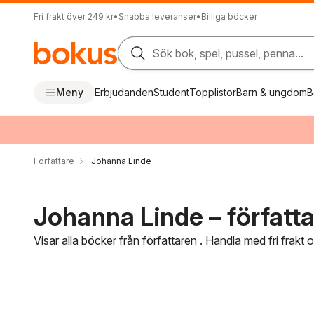
Fri frakt över 249 kr
•
Snabba leveranser
•
Billiga böcker
Sök bok, spel, pussel, penna...
Meny
Erbjudanden
Student
Topplistor
Barn & ungdom
B
Författare
Johanna Linde
Johanna Linde – författ
Visar alla böcker från författaren . Handla med fri frakt
Hoppa över filtreringsmeny