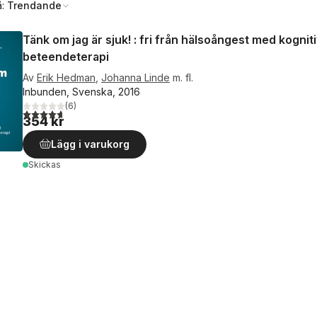
å:
Trendande
Tänk om jag är sjuk! : fri från hälsoångest med kognit
beteendeterapi
Av
Erik Hedman
,
Johanna Linde
m. fl.
Inbunden, Svenska, 2016
(
6
)
4,7
utav 5 stjärnor. Totalt antal röster:
354 kr
Lägg i varukorg
Skickas