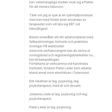
har i vetenskapliga studier visat sig effektiv
för att minska hälsooro.
Tänk om jag är sjuk är en självhjälpsmanual
men kan med fördel även användas av
terapeuter som vill lära sig KBT vid
hälsoångest.
Boken innehåller ett rikt arbetsmaterial med
fallbeskrivningar, formulär och praktiska
övningar. På webbsidan
www.nok.se/halsoangest kan du skriva ut
övningsblad och registreringsblanketter som
hör till behandlingen.
Författarna är verksamma vid Karolinska
Institutet, förutom Peter Leiler som arbetar
bland annat inom elevhälsan i Östersund.
Erik Hedman är leg. psykolog, leg.
psykoterapeut, med.dr och docent.
Johanna Linde är leg. psykolog och leg.
psykoterapeut.
Peter Leiler är leg. psykolog.