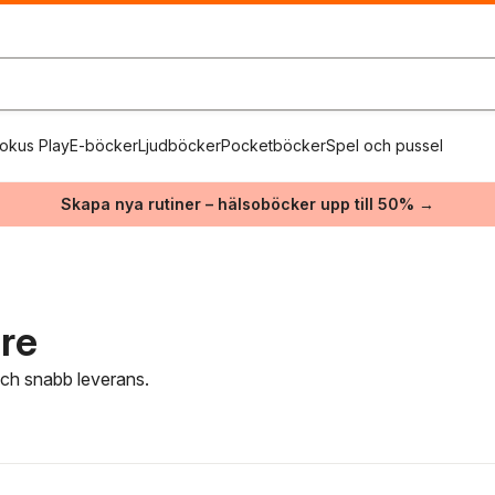
okus Play
E-böcker
Ljudböcker
Pocketböcker
Spel och pussel
Skapa nya rutiner – hälsoböcker upp till 50% →
are
 och snabb leverans.