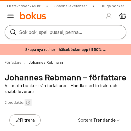
Fri frakt över 249 kr
•
Snabba leveranser
•
Billiga böcker
Sök bok, spel, pussel, penna...
Skapa nya rutiner – hälsoböcker upp till 50% →
Författare
Johannes Rebmann
Johannes Rebmann – författare
Visar alla böcker från författaren . Handla med fri frakt och
snabb leverans.
2
produkter
Filtrera
Sortera:
Trendande