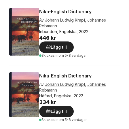
Nika-English Dictionary
Av
Johann Ludwig Krapf
,
Johannes
Rebmann
Inbunden, Engelska, 2022
446 kr
Lägg till
Skickas
inom 5-8 vardagar
Nika-English Dictionary
Av
Johann Ludwig Krapf
,
Johannes
Rebmann
Häftad, Engelska, 2022
334 kr
Lägg till
Skickas
inom 5-8 vardagar