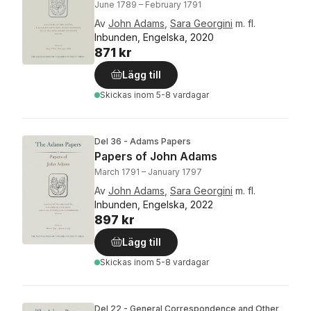
June 1789 – February 1791
Av
John Adams
,
Sara Georgini
m. fl.
Inbunden, Engelska, 2020
871 kr
Lägg till
Skickas
inom 5-8 vardagar
Del 36 - Adams Papers
Papers of John Adams
March 1791 – January 1797
Av
John Adams
,
Sara Georgini
m. fl.
Inbunden, Engelska, 2022
897 kr
Lägg till
Skickas
inom 5-8 vardagar
Del 22 - General Correspondence and Other