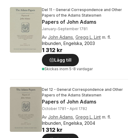
Del 11 - General Correspondence and Other
Papers of the Adams Statesmen
Papers of John Adams
January–September 1781
Av
John Adams
,
Gregg L. Lint
m. fl.
Inbunden, Engelska, 2003
1 312 kr
Lägg till
Skickas
inom 5-8 vardagar
Del 12 - General Correspondence and Other
Papers of the Adams Statesmen
Papers of John Adams
October 1781 – April 1782
Av
John Adams
,
Gregg L. Lint
m. fl.
Inbunden, Engelska, 2004
1 312 kr