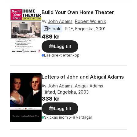
Build Your Own Home Theater
Av
John Adams
,
Robert Wolenik
E-bok
PDF
, 
Engelska
, 
2001
489 kr
Lägg till
Läs direkt efter köp
Letters of John and Abigail Adams
Av
John Adams
,
Abigail Adams
Häftad, Engelska, 2003
338 kr
Lägg till
Skickas
inom 5-8 vardagar