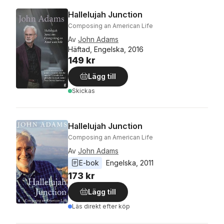
Hallelujah Junction
Composing an American Life
Av
John Adams
Häftad, Engelska, 2016
149 kr
Lägg till
Skickas
Hallelujah Junction
Composing an American Life
Av
John Adams
E-bok
Engelska
, 
2011
173 kr
Lägg till
Läs direkt efter köp