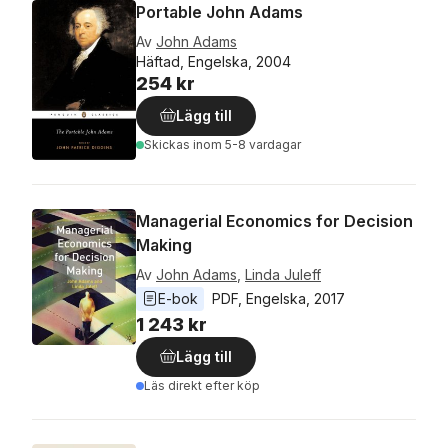
Portable John Adams
Av
John Adams
Häftad, Engelska, 2004
254 kr
Lägg till
Skickas
inom 5-8 vardagar
Managerial Economics for Decision
Making
Av
John Adams
,
Linda Juleff
E-bok
PDF
, 
Engelska
, 
2017
1 243 kr
Lägg till
Läs direkt efter köp