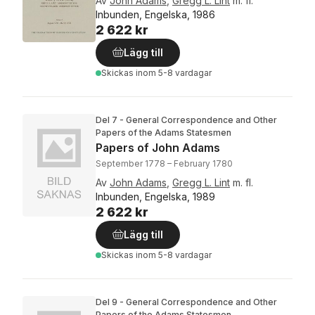
Av
John Adams
,
Gregg L. Lint
m. fl.
Inbunden, Engelska, 1986
2 622 kr
Lägg till
Skickas
inom 5-8 vardagar
Del 7 - General Correspondence and Other
Papers of the Adams Statesmen
Papers of John Adams
September 1778 – February 1780
Av
John Adams
,
Gregg L. Lint
m. fl.
Inbunden, Engelska, 1989
2 622 kr
Lägg till
Skickas
inom 5-8 vardagar
Del 9 - General Correspondence and Other
Papers of the Adams Statesmen