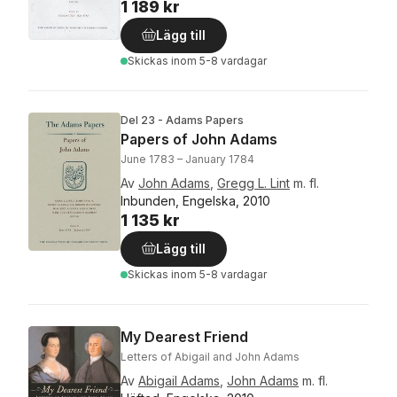
1 189 kr
Lägg till
Skickas
inom 5-8 vardagar
Del 23 - Adams Papers
Papers of John Adams
June 1783 – January 1784
Av
John Adams
,
Gregg L. Lint
m. fl.
Inbunden, Engelska, 2010
1 135 kr
Lägg till
Skickas
inom 5-8 vardagar
My Dearest Friend
Letters of Abigail and John Adams
Av
Abigail Adams
,
John Adams
m. fl.