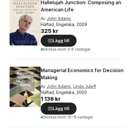
Hallelujah Junction: Composing an
American Life
Av
John Adams
Häftad, Engelska, 2009
325 kr
Lägg till
Skickas
inom 3-6 vardagar
Managerial Economics for Decision
Making
Av
John Adams
,
Linda Juleff
Häftad, Engelska, 2003
1 136 kr
Lägg till
Skickas
inom 10-15 vardagar