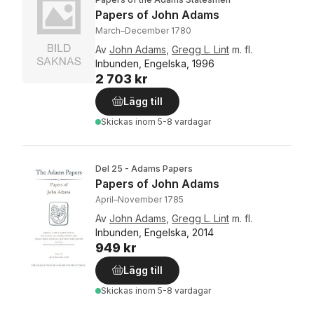
Papers of John Adams
March–December 1780
Av
John Adams
,
Gregg L. Lint
m. fl.
Inbunden, Engelska, 1996
2 703 kr
Lägg till
Skickas
inom 5-8 vardagar
Del 25 - Adams Papers
Papers of John Adams
April–November 1785
Av
John Adams
,
Gregg L. Lint
m. fl.
Inbunden, Engelska, 2014
949 kr
Lägg till
Skickas
inom 5-8 vardagar