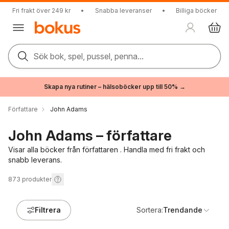
Fri frakt över 249 kr
•
Snabba leveranser
•
Billiga böcker
Sök bok, spel, pussel, penna...
Skapa nya rutiner – hälsoböcker upp till 50% →
Författare
John Adams
John Adams – författare
Visar alla böcker från författaren . Handla med fri frakt och
snabb leverans.
873
produkter
Filtrera
Sortera:
Trendande