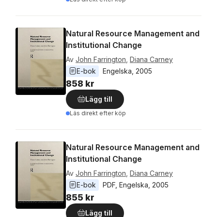
Natural Resource Management and
Institutional Change
Av
John Farrington
,
Diana Carney
E-bok
Engelska
, 
2005
858 kr
Lägg till
Läs direkt efter köp
Natural Resource Management and
Institutional Change
Av
John Farrington
,
Diana Carney
E-bok
PDF
, 
Engelska
, 
2005
855 kr
Lägg till