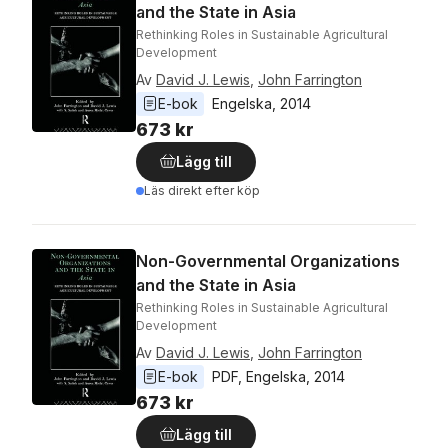
and the State in Asia
Rethinking Roles in Sustainable Agricultural
Development
Av
David J. Lewis
,
John Farrington
E-bok
Engelska
, 
2014
673 kr
Lägg till
Läs direkt efter köp
Non-Governmental Organizations
and the State in Asia
Rethinking Roles in Sustainable Agricultural
Development
Av
David J. Lewis
,
John Farrington
E-bok
PDF
, 
Engelska
, 
2014
673 kr
Lägg till