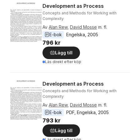
Development as Process
Concepts and Methods for Working with
Complexity
Av
Alan Rew
,
David Mosse
m. fl.
E-bok
Engelska
, 
2005
796 kr
Lägg till
Läs direkt efter köp
Development as Process
Concepts and Methods for Working with
Complexity
Av
Alan Rew
,
David Mosse
m. fl.
E-bok
PDF
, 
Engelska
, 
2005
793 kr
Lägg till
Läs direkt efter köp