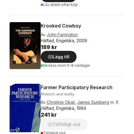
Läs direkt efter köp
Krooked Cowboy
Av
John Farrington
Häftad, Engelska, 2009
189 kr
Lägg till
Skickas
inom 5-8 vardagar
Farmer Participatory Research
Rhetoric and reality
Av
Christine Okali
,
James Sumberg
m. fl.
Häftad, Engelska, 1994
241 kr
Tillfälligt slut
Tillfälligt slut