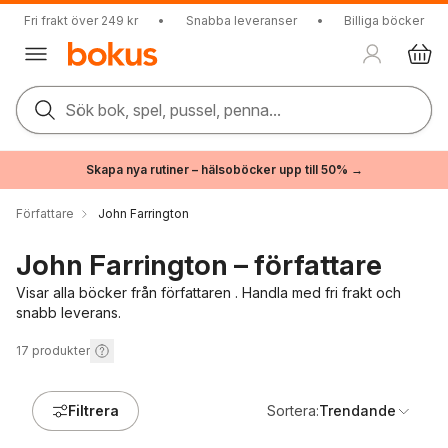
Fri frakt över 249 kr
•
Snabba leveranser
•
Billiga böcker
Sök bok, spel, pussel, penna...
Skapa nya rutiner – hälsoböcker upp till 50% →
Författare
John Farrington
John Farrington – författare
Visar alla böcker från författaren . Handla med fri frakt och
snabb leverans.
17
produkter
Filtrera
Sortera:
Trendande