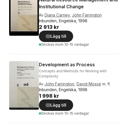
Institutional Change
Av
Diana Carney
,
John Farrington
Inbunden, Engelska, 1998
2 913 kr
Lägg till
Skickas
inom 10-15 vardagar
Development as Process
Concepts and Methods for Working with
Complexity
Av
John Farrington
,
David Mosse
m. fl.
Inbunden, Engelska, 1998
1 998 kr
Lägg till
Skickas
inom 10-15 vardagar