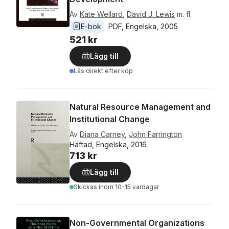
Av
Kate Wellard
,
David J. Lewis
m. fl.
E-bok
PDF
, 
Engelska
, 
2005
521 kr
Lägg till
Läs direkt efter köp
Natural Resource Management and
Institutional Change
Av
Diana Carney
,
John Farrington
Häftad, Engelska, 2016
713 kr
Lägg till
Skickas
inom 10-15 vardagar
Non-Governmental Organizations