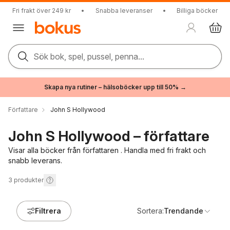
Fri frakt över 249 kr
•
Snabba leveranser
•
Billiga böcker
Sök bok, spel, pussel, penna...
Skapa nya rutiner – hälsoböcker upp till 50% →
Författare
John S Hollywood
John S Hollywood – författare
Visar alla böcker från författaren . Handla med fri frakt och
snabb leverans.
3
produkter
Filtrera
Sortera:
Trendande