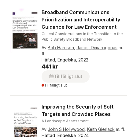
Broadband Communications
Prioritization and Interoperability
Guidance for Law Enforcement
Critical Considerations in the Transition to the
Public Safety Broadband Network
Av
Bob Harrison
,
James Dimarogonas
m.
fl.
Häftad, Engelska, 2022
441 kr
Tillfälligt slut
Tillfälligt slut
Improving the Security of Soft
Targets and Crowded Places
A Landscape Assessment
Av
John S Hollywood
,
Keith Gierlack
m. fl.
Häftad, Engelska, 2024