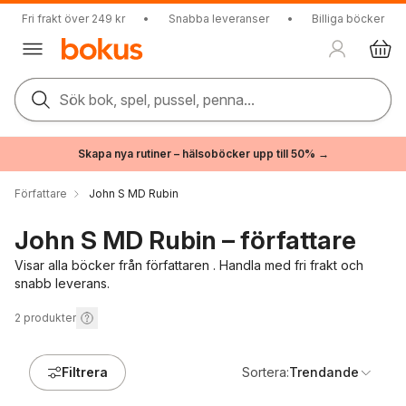
Fri frakt över 249 kr
•
Snabba leveranser
•
Billiga böcker
Sök bok, spel, pussel, penna...
Skapa nya rutiner – hälsoböcker upp till 50% →
Författare
John S MD Rubin
John S MD Rubin – författare
Visar alla böcker från författaren . Handla med fri frakt och
snabb leverans.
2
produkter
Filtrera
Sortera:
Trendande