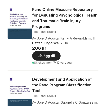
Rand Online Measure Repository
for Evaluating Psychological Health
and Traumatic Brain Injury
Programs
The Rand Toolkit
Av
Joie D Acosta
,
Kerry A Reynolds
m. fl.
Häftad, Engelska, 2014
206 kr
Lägg till
Skickas
inom 7-10 vardagar
Development and Application of
the Rand Program Classification
Tool
The Rand Toolkit
Av
Joie D Acosta
,
Gabriella C Gonzalez
m.