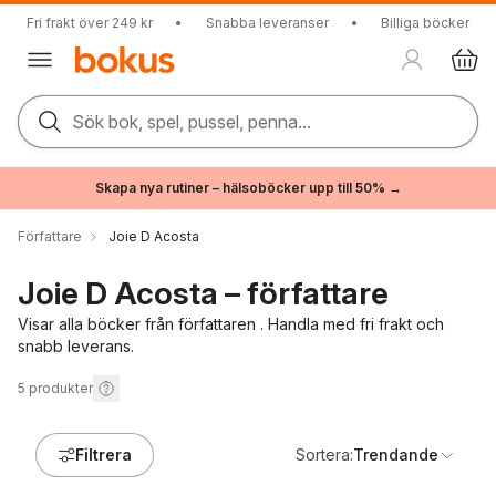
Fri frakt över 249 kr
•
Snabba leveranser
•
Billiga böcker
Sök bok, spel, pussel, penna...
Skapa nya rutiner – hälsoböcker upp till 50% →
Författare
Joie D Acosta
Joie D Acosta – författare
Visar alla böcker från författaren . Handla med fri frakt och
snabb leverans.
5
produkter
Filtrera
Sortera:
Trendande