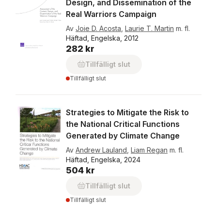
Design, and Dissemination of the
Real Warriors Campaign
Av
Joie D. Acosta
,
Laurie T. Martin
m. fl.
Häftad, Engelska, 2012
282 kr
Tillfälligt slut
Tillfälligt slut
Strategies to Mitigate the Risk to
the National Critical Functions
Generated by Climate Change
Av
Andrew Lauland
,
Liam Regan
m. fl.
Häftad, Engelska, 2024
504 kr
Tillfälligt slut
Tillfälligt slut