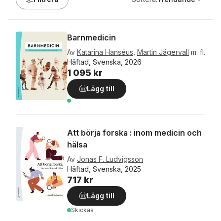
Barnmedicin
Av
Katarina Hanséus
,
Martin Jägervall
m. fl.
Häftad, Svenska, 2026
1 095 kr
Lägg till
Att börja forska : inom medicin och
hälsa
Av
Jonas F. Ludvigsson
Häftad, Svenska, 2025
717 kr
Lägg till
Skickas