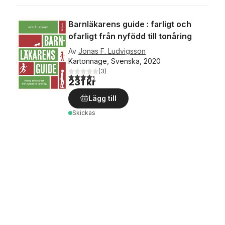
Barnläkarens guide : farligt och
ofarligt från nyfödd till tonåring
Av
Jonas F. Ludvigsson
Kartonnage, Svenska, 2020
(
3
)
4,3
utav 5 stjärnor. Totalt antal röster:
231 kr
Lägg till
Skickas