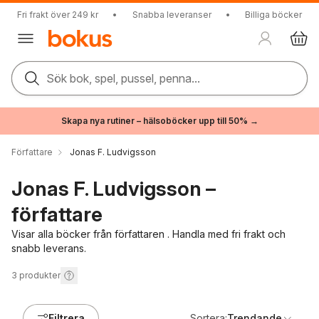
Fri frakt över 249 kr
•
Snabba leveranser
•
Billiga böcker
Sök bok, spel, pussel, penna...
Skapa nya rutiner – hälsoböcker upp till 50% →
Författare
Jonas F. Ludvigsson
Jonas F. Ludvigsson –
författare
Visar alla böcker från författaren . Handla med fri frakt och
snabb leverans.
3
produkter
Filtrera
Sortera:
Trendande