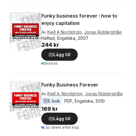
Funky business forever : how to
enjoy capitalism
Av
Kjell A Nordström
,
Jonas Ridderstråle
Häftad, Engelska, 2007
244 kr
Lägg till
Skickas
Funky Business Forever
Av
Kjell A. Nordström
,
Jonas Ridderstråle
E-bok
PDF
, 
Engelska
, 
2010
169 kr
Lägg till
Läs direkt efter köp