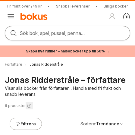
Fri frakt över 249 kr
•
Snabba leveranser
•
Billiga böcker
Sök bok, spel, pussel, penna...
Skapa nya rutiner – hälsoböcker upp till 50% →
Författare
Jonas Ridderstråle
Jonas Ridderstråle – författare
Visar alla böcker från författaren . Handla med fri frakt och
snabb leverans.
6
produkter
Filtrera
Sortera:
Trendande