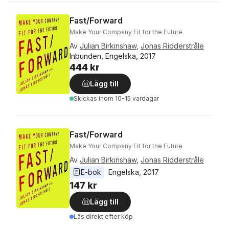
Fast/Forward
Make Your Company Fit for the Future
Av
Julian Birkinshaw
,
Jonas Ridderstråle
Inbunden, Engelska, 2017
444 kr
Lägg till
Skickas
inom 10-15 vardagar
Fast/Forward
Make Your Company Fit for the Future
Av
Julian Birkinshaw
,
Jonas Ridderstråle
E-bok
Engelska
, 
2017
147 kr
Lägg till
Läs direkt efter köp