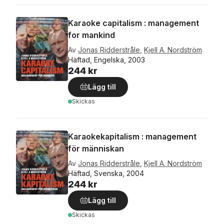
Karaoke capitalism : management
for mankind
Av
Jonas Ridderstråle
,
Kjell A. Nordström
Häftad, Engelska, 2003
244 kr
Lägg till
Skickas
Karaokekapitalism : management
för människan
Av
Jonas Ridderstråle
,
Kjell A. Nordström
Häftad, Svenska, 2004
244 kr
Lägg till
Skickas