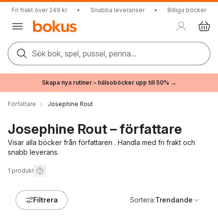
Fri frakt över 249 kr
•
Snabba leveranser
•
Billiga böcker
Sök bok, spel, pussel, penna...
Skapa nya rutiner – hälsoböcker upp till 50% →
Författare
Josephine Rout
Josephine Rout – författare
Visar alla böcker från författaren . Handla med fri frakt och
snabb leverans.
1
produkt
Filtrera
Sortera:
Trendande