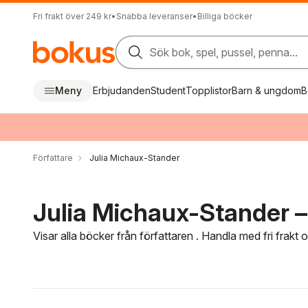
Fri frakt över 249 kr
•
Snabba leveranser
•
Billiga böcker
Sök bok, spel, pussel, penna...
Meny
Erbjudanden
Student
Topplistor
Barn & ungdom
B
Författare
Julia Michaux-Stander
Julia Michaux-Stander – 
Visar alla böcker från författaren . Handla med fri frakt
Hoppa över filtreringsmeny