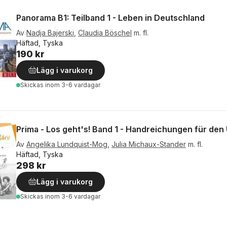
Panorama B1: Teilband 1 - Leben in Deutschland
Av
Nadja Bajerski
,
Claudia Böschel
m. fl.
Häftad, Tyska
190 kr
Lägg i varukorg
Skickas
inom 3-6 vardagar
Prima - Los geht's! Band 1 - Handreichungen für den
Av
Angelika Lundquist-Mog
,
Julia Michaux-Stander
m. fl.
Häftad, Tyska
298 kr
Lägg i varukorg
Skickas
inom 3-6 vardagar