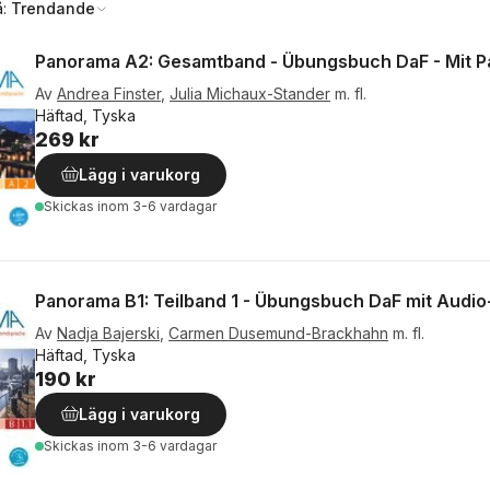
å:
Trendande
Panorama A2: Gesamtband - Übungsbuch DaF - Mit Pa
Av
Andrea Finster
,
Julia Michaux-Stander
m. fl.
Häftad, Tyska
269 kr
Lägg i varukorg
Skickas
inom 3-6 vardagar
Panorama B1: Teilband 1 - Übungsbuch DaF mit Audi
Av
Nadja Bajerski
,
Carmen Dusemund-Brackhahn
m. fl.
Häftad, Tyska
190 kr
Lägg i varukorg
Skickas
inom 3-6 vardagar