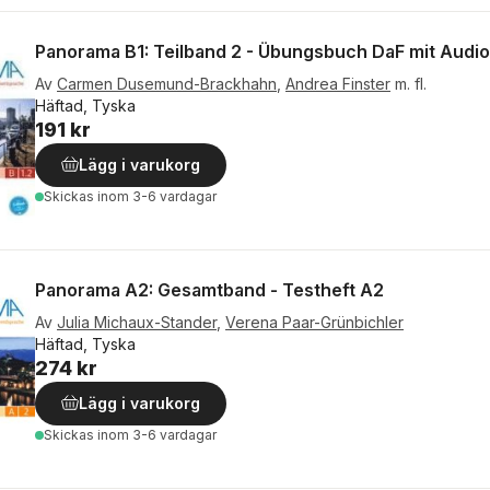
Panorama B1: Teilband 2 - Übungsbuch DaF mit Audi
Av
Carmen Dusemund-Brackhahn
,
Andrea Finster
m. fl.
Häftad, Tyska
191 kr
Lägg i varukorg
Skickas
inom 3-6 vardagar
Panorama A2: Gesamtband - Testheft A2
Av
Julia Michaux-Stander
,
Verena Paar-Grünbichler
Häftad, Tyska
274 kr
Lägg i varukorg
Skickas
inom 3-6 vardagar