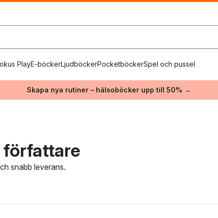
okus Play
E-böcker
Ljudböcker
Pocketböcker
Spel och pussel
Skapa nya rutiner – hälsoböcker upp till 50% →
författare
 och snabb leverans.