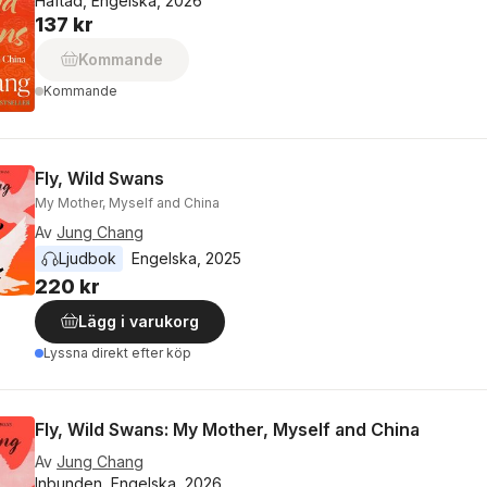
Häftad, Engelska, 2026
137 kr
Kommande
Kommande
Fly, Wild Swans
My Mother, Myself and China
Av
Jung Chang
Ljudbok
Engelska
, 
2025
220 kr
Lägg i varukorg
Lyssna direkt efter köp
Fly, Wild Swans: My Mother, Myself and China
Av
Jung Chang
Inbunden, Engelska, 2026