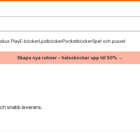
okus Play
E-böcker
Ljudböcker
Pocketböcker
Spel och pussel
Skapa nya rutiner – hälsoböcker upp till 50% →
 och snabb leverans.