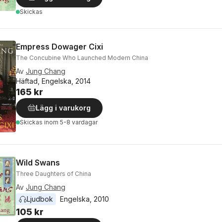
Skickas
Empress Dowager Cixi
The Concubine Who Launched Modern China
Av
Jung Chang
Häftad, Engelska, 2014
165 kr
Lägg i varukorg
Skickas
inom 5-8 vardagar
Wild Swans
Three Daughters of China
Av
Jung Chang
Ljudbok
Engelska
, 
2010
105 kr