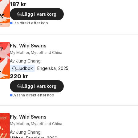
187 kr
Lägg i varukorg
Läs direkt efter köp
Fly, Wild Swans
My Mother, Myself and China
Av
Jung Chang
Ljudbok
Engelska
, 
2025
220 kr
Lägg i varukorg
Lyssna direkt efter köp
Fly, Wild Swans
My Mother, Myself and China
Av
Jung Chang