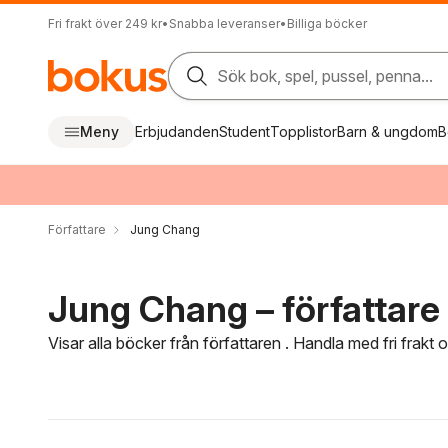
Fri frakt över 249 kr
•
Snabba leveranser
•
Billiga böcker
Sök bok, spel, pussel, penna...
Meny
Erbjudanden
Student
Topplistor
Barn & ungdom
B
Författare
Jung Chang
Jung Chang – författare
Visar alla böcker från författaren . Handla med fri frakt
Hoppa över filtreringsmeny