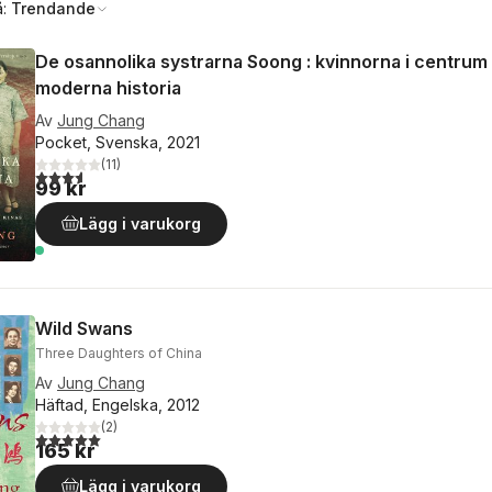
å:
Trendande
De osannolika systrarna Soong : kvinnorna i centrum
moderna historia
Av
Jung Chang
Pocket, Svenska, 2021
(
11
)
3,6
utav 5 stjärnor. Totalt antal röster:
99 kr
Lägg i varukorg
Wild Swans
Three Daughters of China
Av
Jung Chang
Häftad, Engelska, 2012
(
2
)
5,0
utav 5 stjärnor. Totalt antal röster:
165 kr
Lägg i varukorg