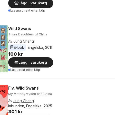
Lägg i varukorg
Lyssna direkt efter köp
Wild Swans
Three Daughters of China
Av
Jung Chang
E-bok
Engelska
, 
2011
100 kr
Lägg i varukorg
Läs direkt efter köp
Fly, Wild Swans
My Mother, Myself and China
Av
Jung Chang
Inbunden, Engelska, 2025
301 kr