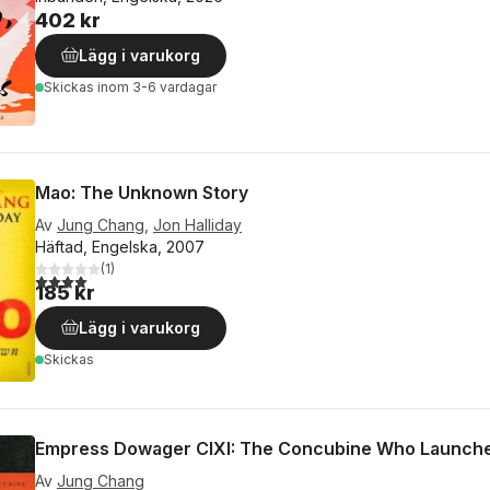
402 kr
Lägg i varukorg
Skickas
inom 3-6 vardagar
Mao: The Unknown Story
Av
Jung Chang
,
Jon Halliday
Häftad, Engelska, 2007
(
1
)
4,0
utav 5 stjärnor. Totalt antal röster:
185 kr
Lägg i varukorg
Skickas
Empress Dowager CIXI: The Concubine Who Launch
Av
Jung Chang