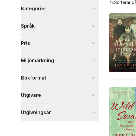
Sorterar p
Kategorier
Böcker
Språk
Biografier
23
Historia och arkeologi
14
Pris
Samhälle och politik
16
Visa fler
Miljömärkning
Visa fler
Bokformat
Utgivare
Utgivningsår