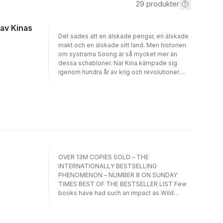
29
produkter
 av Kinas
Det sades att en älskade pengar, en älskade
makt och en älskade sitt land. Men historien
om systrarna Soong är så mycket mer än
dessa schabloner. När Kina kämpade sig
igenom hundra år av krig och revolutioner
spelade de, var och en, en viktig roll.
Relationerna mellan systrarna var mycket
ansträngd, inte minst för att en av dem gjorde
allt för att förstöra för de andra.De osannolika
systrarna Soong är en gripande berättelse
om kärlek, krig, intriger och förräderi. Den tar
oss med på en storslagen resa från Kanton i
Kina till Hawaii och New York, från Japan till
hemliga mötesrum i Moskva och maktens
OVER 13M COPIES SOLD – THE
korridorer i det demokratiska Taiwan. Jung
INTERNATIONALLY BESTSELLING
Chang skildrar med varsam hand dessa tre
PHENOMENON – NUMBER 8 ON SUNDAY
extraordinära kvinnor, som var med och
TIMES BEST OF THE BESTSELLER LIST Few
formade 1900-talets Kina.Jung Chang har
books have had such an impact as Wild
tidigare skrivit Vilda svanar: tre döttrar av
Swans: a popular bestseller which has sold
Kina, Mao: den sanna historien och Den sista
more than 13 million copies and a critically
kejsarinnan av Kina. Hennes böcker har
acclaimed history of China; a tragic tale of