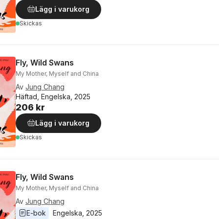
Lägg i varukorg
Skickas
Fly, Wild Swans
My Mother, Myself and China
Av
Jung Chang
Häftad, Engelska, 2025
206 kr
Lägg i varukorg
Skickas
Fly, Wild Swans
My Mother, Myself and China
Av
Jung Chang
E-bok
Engelska
, 
2025