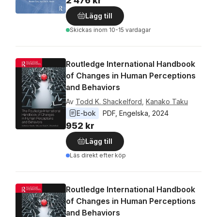
2 476 kr
Lägg till
Skickas
inom 10-15 vardagar
Routledge International Handbook
of Changes in Human Perceptions
and Behaviors
Av
Todd K. Shackelford
,
Kanako Taku
E-bok
PDF
, 
Engelska
, 
2024
952 kr
Lägg till
Läs direkt efter köp
Routledge International Handbook
of Changes in Human Perceptions
and Behaviors