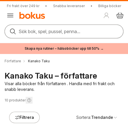
Fri frakt över 249 kr
•
Snabba leveranser
•
Billiga böcker
Sök bok, spel, pussel, penna...
Skapa nya rutiner – hälsoböcker upp till 50% →
Författare
Kanako Taku
Kanako Taku – författare
Visar alla böcker från författaren . Handla med fri frakt och
snabb leverans.
10
produkter
Filtrera
Sortera:
Trendande