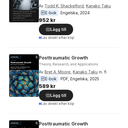
Av
Todd K. Shackelford
,
Kanako Taku
E-bok
Engelska
, 
2024
952 kr
Lägg till
Läs direkt efter köp
Posttraumatic Growth
Theory, Research, and Applications
Av
Bret A. Moore
,
Kanako Taku
m. fl.
E-bok
PDF
, 
Engelska
, 
2025
589 kr
Lägg till
Läs direkt efter köp
Posttraumatic Growth