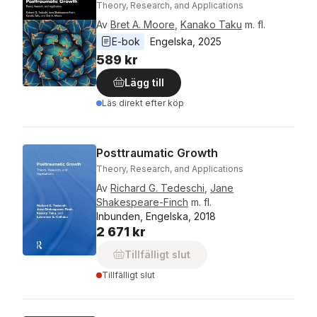
Theory, Research, and Applications
Av
Bret A. Moore
,
Kanako Taku
m. fl.
E-bok
Engelska
, 
2025
589 kr
Lägg till
Läs direkt efter köp
Posttraumatic Growth
Theory, Research, and Applications
Av
Richard G. Tedeschi
,
Jane
Shakespeare-Finch
m. fl.
Inbunden, Engelska, 2018
2 671 kr
Tillfälligt slut
Tillfälligt slut