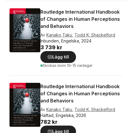
Routledge International Handbook
of Changes in Human Perceptions
and Behaviors
Av
Kanako Taku
,
Todd K. Shackelford
Inbunden, Engelska, 2024
3 739 kr
Lägg till
Skickas
inom 10-15 vardagar
Routledge International Handbook
of Changes in Human Perceptions
and Behaviors
Av
Kanako Taku
,
Todd K. Shackelford
Häftad, Engelska, 2026
782 kr
Lägg till